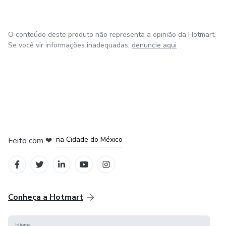
O conteúdo deste produto não representa a opinião da Hotmart.
Se você vir informações inadequadas,
denuncie aqui
em Bogotá
em Amsterdam
em Madrid
na Cidade do México
Feito com
❤
em Belo Horizonte
Conheça a Hotmart
Idioma