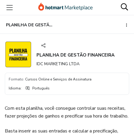
Ir
Ir
Ir
para
para
para
o
o
o
conteúdo
pagamento
rodapé
PLANILHA DE GESTÃO FINANCEIRA
principal
PLANILHA DE GESTÃO FINANCEIRA
IDC MARKETING LTDA
Formato
:
Cursos Online e Serviços de Assinatura
Idioma
:
Português
Com esta planilha, você consegue controlar suas receitas,
fazer projeções de ganhos e precificar sua hora de trabalho.
Basta inserir as suas entradas e calcular a precificação,