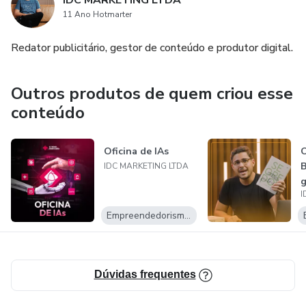
IDC MARKETING LTDA
11 Ano Hotmarter
Redator publicitário, gestor de conteúdo e produtor digital.
Outros produtos de quem criou esse
conteúdo
Oficina de IAs
O
B
IDC MARKETING LTDA
g
I
p
Empreendedorismo Digital
Dúvidas frequentes