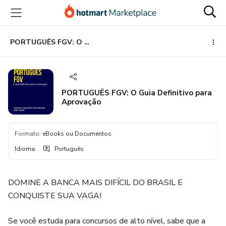
Ir
Ir
Ir
para
para
para
o
o
o
conteúdo
pagamento
rodapé
PORTUGUÊS FGV: O Guia Definitivo para Aprovação
principal
PORTUGUÊS FGV: O Guia Definitivo para
Aprovação
Formato
:
eBooks ou Documentos
Idioma
:
Português
DOMINE A BANCA MAIS DIFÍCIL DO BRASIL E
CONQUISTE SUA VAGA!
Se você estuda para concursos de alto nível, sabe que a