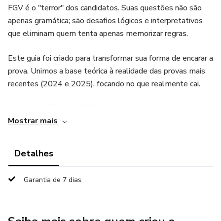
FGV é o "terror" dos candidatos. Suas questões não são
apenas gramática; são desafios lógicos e interpretativos
que eliminam quem tenta apenas memorizar regras.
Este guia foi criado para transformar sua forma de encarar a
prova. Unimos a base teórica à realidade das provas mais
recentes (2024 e 2025), focando no que realmente cai.
O QUE VOCÊ VAI APRENDER:
Mostrar mais
Gramática Aplicada (Norma Padrão):
Detalhes
Ortografia e Acentuação: Foco no Novo Acordo Ortográfico
e estatísticas de cobrança.
Garantia de 7 dias
Morfologia Completa: As 10 classes de palavras com
ênfase em coesão textual.