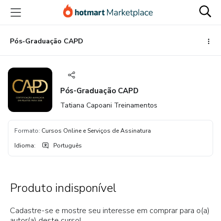
Ir
Ir
Ir
para
para
para
o
o
o
conteúdo
pagamento
rodapé
Pós-Graduação CAPD
principal
Pós-Graduação CAPD
Tatiana Capoani Treinamentos
Formato
:
Cursos Online e Serviços de Assinatura
Idioma
:
Português
Produto indisponível
Cadastre-se e mostre seu interesse em comprar para o(a)
autor(a) deste curso!