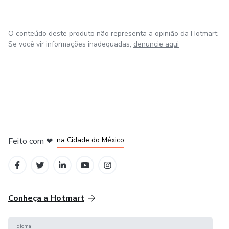
Eu acredito em você.
O conteúdo deste produto não representa a opinião da Hotmart.
Se você vir informações inadequadas,
denuncie aqui
em Bogotá
em Amsterdam
em Madrid
na Cidade do México
Feito com
❤
em Belo Horizonte
Conheça a Hotmart
Idioma