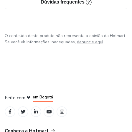
Dúvidas frequentes
O conteúdo deste produto não representa a opinião da Hotmart.
Se você vir informações inadequadas,
denuncie aqui
em Amsterdam
em Madrid
em Bogotá
Feito com
❤
em Belo Horizonte
na Cidade do México
Conheça a Hotmart