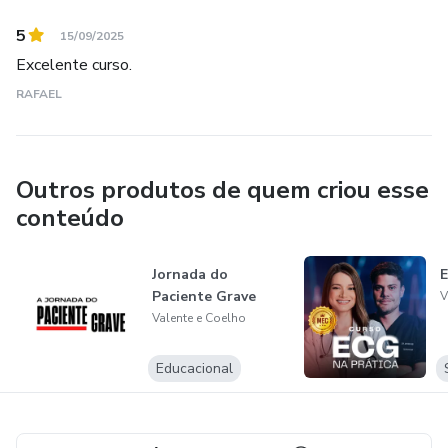
5
15/09/2025
Excelente curso.
RAFAEL
Outros produtos de quem criou esse
conteúdo
Jornada do
E
Paciente Grave
V
Valente e Coelho
Educacional