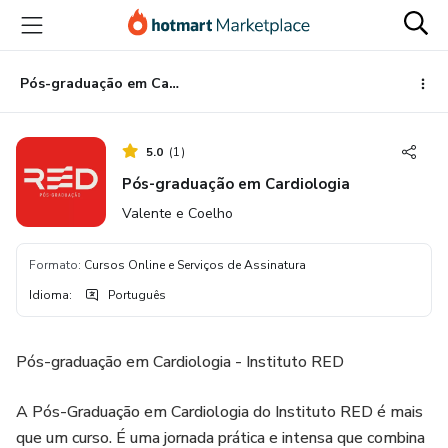
Ir
Ir
Ir
para
para
para
o
o
o
conteúdo
pagamento
rodapé
Pós-graduação em Cardiologia
principal
5.0
(
1
)
Pós-graduação em Cardiologia
Valente e Coelho
Formato
:
Cursos Online e Serviços de Assinatura
Idioma
:
Português
Pós-graduação em Cardiologia - Instituto RED
A Pós-Graduação em Cardiologia do Instituto RED é mais
que um curso. É uma jornada prática e intensa que combina