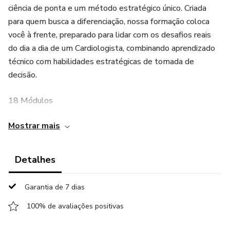
ciência de ponta e um método estratégico único. Criada
para quem busca a diferenciação, nossa formação coloca
você à frente, preparado para lidar com os desafios reais
do dia a dia de um Cardiologista, combinando aprendizado
técnico com habilidades estratégicas de tomada de
decisão.
18 Módulos
Mostrar mais
Carga Horária Total: 500 horas
Coordenação Geral: Dra. Barbara Porto Valente -
Detalhes
Cardiologista, Doutoranda em Cardiologia pela USP/IDPC
educadora e especialista em formar médicos de referência.
Garantia de 7 dias
100% de avaliações positivas