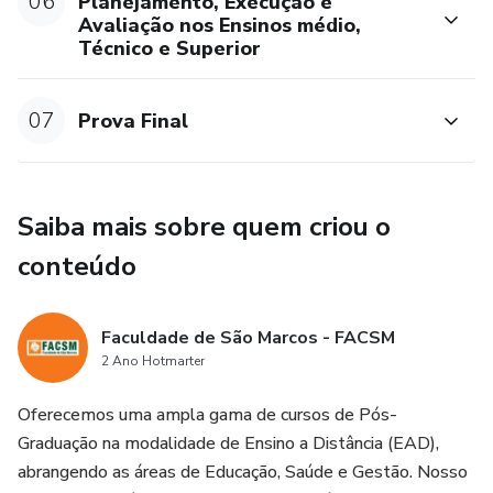
06
Planejamento, Execução e
Avaliação nos Ensinos médio,
Para receber o certificado de pós-graduação lato sensu, é
Técnico e Superior
imprescindível que o estudante atenda a todas as
exigências do curso e obtenha aprovação nas avaliações
07
Prova Final
dos módulos, assim como na prova final. Conforme
estabelecido pela Resolução CNE/CES nº 1, de 6 de abril
de 2018, é relevante observar que a elaboração do
Trabalho de Conclusão de Curso (TCC) é facultativa, ou
Saiba mais sobre quem criou o
seja, sua realização é uma opção a critério do aluno.
conteúdo
A Certificadora
Faculdade de São Marcos - FACSM
A Faculdade de São Marcos (FACSM) adere estritamente
2 Ano Hotmarter
às Diretrizes do Ministério da Educação (MEC), sendo
devidamente credenciada para oferecer cursos tanto
Oferecemos uma ampla gama de cursos de Pós-
presenciais quanto a distância (EAD).
Graduação na modalidade de Ensino a Distância (EAD),
abrangendo as áreas de Educação, Saúde e Gestão. Nosso
O Credenciamento da Faculdade de São Marcos