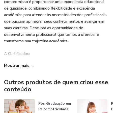
compromisso é proporcionar uma experiência educacional
de qualidade, combinando flexibilidade e excelência
https://emec.mec.gov.br/emec/consulta-
acadêmica para atender às necessidades dos profissionais
cadastro/detalhamento/d96957f455f6405d14c6542552
que buscam aprimorar seus conhecimentos e avançar em
suas carreiras. Descubra as oportunidades de
desenvolvimento profissional que temos a oferecer e
transforme sua trajetória acadêmica.
A Certificadora
Mostrar mais
A Faculdade de São Marcos (FACSM) adere estritamente
às Diretrizes do Ministério da Educação (MEC), sendo
devidamente credenciada para oferecer cursos tanto
Outros produtos de quem criou esse
presenciais quanto a distância (EAD).
conteúdo
O Credenciamento da Faculdade de São Marcos
Pós-Graduação em
Psicomotricidade
E
https://emec.mec.gov.br/emec/consulta-