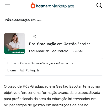
Ir
Ir
Ir
para
para
para
o
o
o
conteúdo
pagamento
rodapé
Pós-Graduação em Gestão Escolar
principal
Pós-Graduação em Gestão Escolar
Faculdade de São Marcos - FACSM
Formato
:
Cursos Online e Serviços de Assinatura
Idioma
:
Português
O curso de Pós-Graduação em Gestão Escolar tem como
objetivo oferecer uma formação avançada e especializada
para profissionais da área da educação interessados em
ocupar cargos de gestão em instituições de ensino.