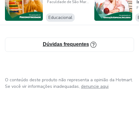
I
Faculdade de São Marcos - FACSM
cadastro/detalhamento/d96957f455f6405d14c6542552
Educacional
Dúvidas frequentes
O conteúdo deste produto não representa a opinião da Hotmart.
Se você vir informações inadequadas,
denuncie aqui
em Amsterdam
em Madrid