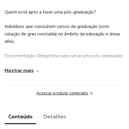
Quem está apto a fazer uma pós-graduação?
Indivíduos que concluíram cursos de graduação (com
colação de grau concluída) no âmbito da educação e áreas
afins.
Documentação Obrigatória para cursar uma pós-graduação:
Cópia RG
Mostrar mais
Cópia CPF
Acessar produto comprado
Cópia Comprovante de Endereço
Cópia Registro Civil
Conteúdo
Detalhes
Cópia frente e verso Diploma da Graduação