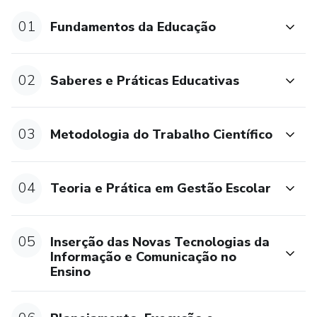
01
Fundamentos da Educação
Cópia Histórico da Graduação
A presente documentação deve ser encaminhada para o
02
Saberes e Práticas Educativas
endereço de e-mail
documentos.hotmart@faculdadesaomarcos.com.br dentro
do período de 15 dias a partir da data de aquisição do curso
03
Metodologia do Trabalho Científico
nesta plataforma.
Caso o aluno não apresente a documentação acima exigida,
04
Teoria e Prática em Gestão Escolar
não fará jus ao certificado de conclusão do curso de pós-
graduação lato sensu, mas sim de curso de extensão com a
mesma carga horária do curso de pós-graduação cursado. O
05
Inserção das Novas Tecnologias da
aluno responsabiliza-se integralmente pela autenticidade
Informação e Comunicação no
dos documentos apresentados, sendo passível de sanções
Ensino
e penalidades caso apresente documentação inconsistente
ou inverídica.