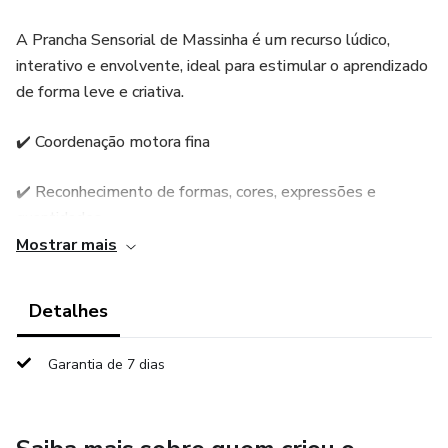
A Prancha Sensorial de Massinha é um recurso lúdico,
interativo e envolvente, ideal para estimular o aprendizado
de forma leve e criativa.
✔️ Coordenação motora fina
✔️ Reconhecimento de formas, cores, expressões e
quantidades
Mostrar mais
✔️ Estímulo tátil e visual
Detalhes
✔️ Criatividade e concentração
Garantia de 7 dias
Perfeito para Educação Infantil, salas de AEE, cantinhos
pedagógicos ou cadernos interativos, tornando o
aprendizado ainda mais significativo e divertido! 💛📚