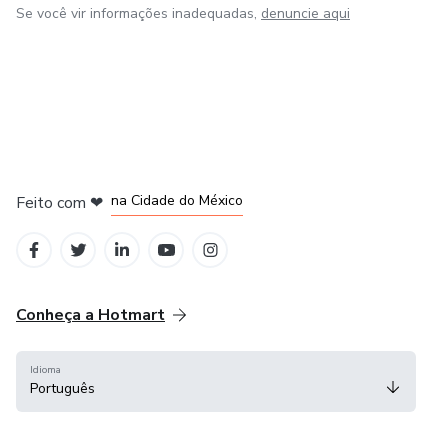
Se você vir informações inadequadas,
denuncie aqui
em Bogotá
em Amsterdam
em Madrid
na Cidade do México
Feito com
❤
em Belo Horizonte
Conheça a Hotmart
Idioma
Português