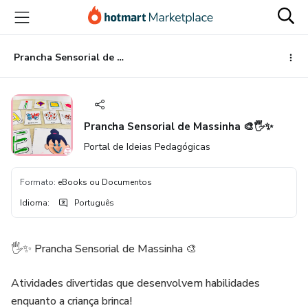
Ir
Ir
Ir
para
para
para
o
o
o
conteúdo
pagamento
rodapé
Prancha Sensorial de Massinha 🎨🖐️✨
principal
Prancha Sensorial de Massinha 🎨🖐️✨
Portal de Ideias Pedagógicas
Formato
:
eBooks ou Documentos
Idioma
:
Português
🖐️✨ Prancha Sensorial de Massinha 🎨
Atividades divertidas que desenvolvem habilidades
enquanto a criança brinca!