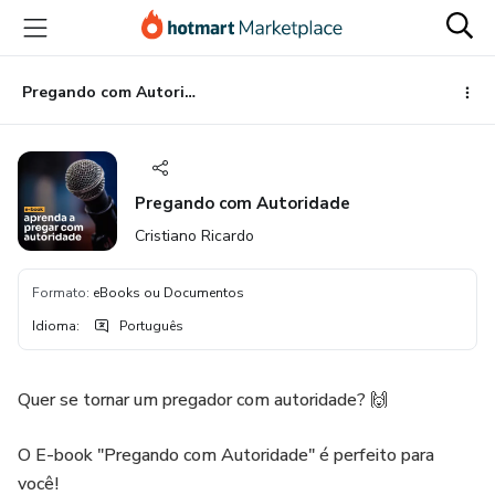
Ir
Ir
Ir
para
para
para
o
o
o
conteúdo
pagamento
rodapé
Pregando com Autoridade
principal
Pregando com Autoridade
Cristiano Ricardo
Formato
:
eBooks ou Documentos
Idioma
:
Português
Quer se tornar um pregador com autoridade? 🙌
O E-book "Pregando com Autoridade" é perfeito para
você!