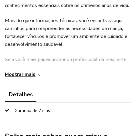
conhecimentos essenciais sobre os primeiros anos de vida.
Mais do que informações técnicas, você encontrará aqui
caminhos para compreender as necessidades da criança,
fortalecer vínculos e promover um ambiente de cuidado e
desenvolvimento saudável.
Seja você mãe, pai, educador ou profissional da área, este
material foi pensado para apoiar sua jornada e ajudar a
Mostrar mais
construir bases sólidas para um futuro mais saudável e
equilibrado.
Detalhes
Garantia de 7 dias