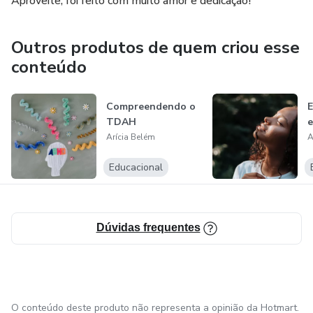
Aproveite, foi feito com muito amor e dedicação!
Outros produtos de quem criou esse
conteúdo
Compreendendo o
E
TDAH
e
Arícia Belém
A
Educacional
Dúvidas frequentes
O conteúdo deste produto não representa a opinião da Hotmart.