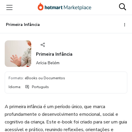
Ir
Ir
Ir
para
para
para
o
o
o
conteúdo
pagamento
rodapé
Primeira Infância
principal
Primeira Infância
Arícia Belém
Formato
:
eBooks ou Documentos
Idioma
:
Português
A primeira infância é um período único, que marca
profundamente o desenvolvimento emocional, social e
cognitivo da criança. Este e-book foi criado para ser um guia
acessível e prático, reunindo reflexões, orientações e