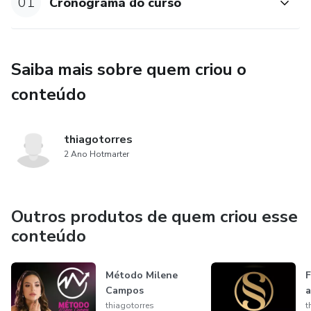
01
Cronograma do curso
Saiba mais sobre quem criou o
conteúdo
thiagotorres
2 Ano Hotmarter
Outros produtos de quem criou esse
conteúdo
Método Milene
F
Campos
a
thiagotorres
t