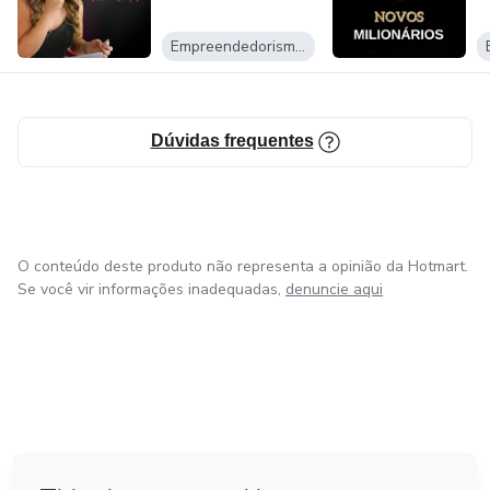
Empreendedorismo Digital
Dúvidas frequentes
O conteúdo deste produto não representa a opinião da Hotmart.
Se você vir informações inadequadas,
denuncie aqui
em Bogotá
em Amsterdam
em Madrid