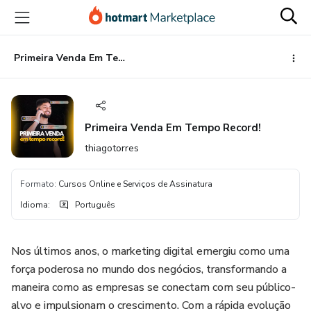
Ir
Ir
Ir
para
para
para
o
o
o
conteúdo
pagamento
rodapé
Primeira Venda Em Tempo Record!
principal
Primeira Venda Em Tempo Record!
thiagotorres
Formato
:
Cursos Online e Serviços de Assinatura
Idioma
:
Português
Nos últimos anos, o marketing digital emergiu como uma
força poderosa no mundo dos negócios, transformando a
maneira como as empresas se conectam com seu público-
alvo e impulsionam o crescimento. Com a rápida evolução