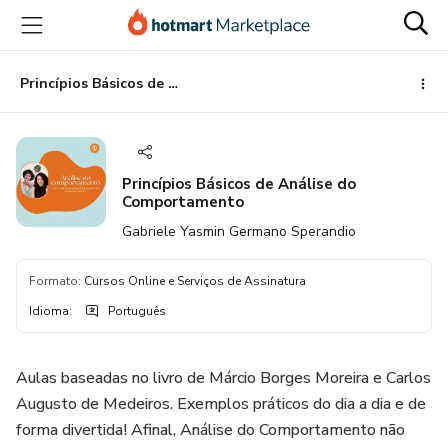
Ir
Ir
Ir
para
para
para
o
o
o
conteúdo
pagamento
rodapé
Princípios Básicos de Análise do Comportamento
principal
Princípios Básicos de Análise do
Comportamento
Gabriele Yasmin Germano Sperandio
Formato
:
Cursos Online e Serviços de Assinatura
Idioma
:
Português
Aulas baseadas no livro de Márcio Borges Moreira e Carlos
Augusto de Medeiros. Exemplos práticos do dia a dia e de
forma divertida! Afinal, Análise do Comportamento não