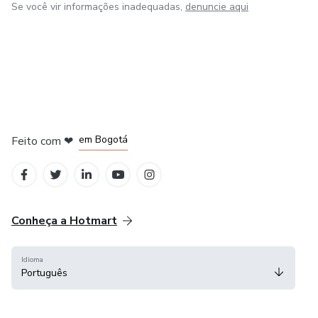
Se você vir informações inadequadas,
denuncie aqui
em Amsterdam
em Madrid
em Bogotá
Feito com
❤
em Belo Horizonte
na Cidade do México
Conheça a Hotmart
Idioma
Português