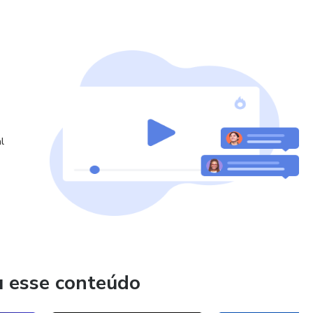
 Marketing Digital, mas também ter sucesso na Rede de
l
u esse conteúdo