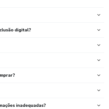
clusão digital?
omprar?
rmações inadequadas?