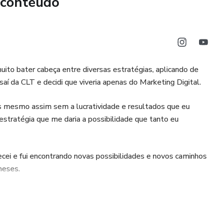
 conteúdo
uito bater cabeça entre diversas estratégias, aplicando de
aí da CLT e decidi que viveria apenas do Marketing Digital.
s mesmo assim sem a lucratividade e resultados que eu
tratégia que me daria a possibilidade que tanto eu
omecei e fui encontrando novas possibilidades e novos caminhos
meses.
, a quebrarem barreiras e alavancarem seus resultados e
ajetória.