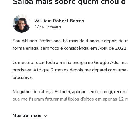
Saiba mais sobre quem criou o
William Robert Barros
8 Ano Hotmarter
Sou Afiliado Profissional há mais de 4 anos e depois de m
forma errada, sem foco e consistência, em Abril de 2022 s
Comecei a focar toda a minha energia no Google Ads, ma
precisava. Até que 2 meses depois me deparei com uma es
procurava.
Megulhei de cabeça. Estudei, apliquei, errei, corrigi, rec
que me fizeram faturar múltiplos dígitos em apenas 12 
Já ajudei centenas de pessoas, através de minha mentoria
Mostrar mais
acredito que eu possa colaborar bastante durante a sua tr