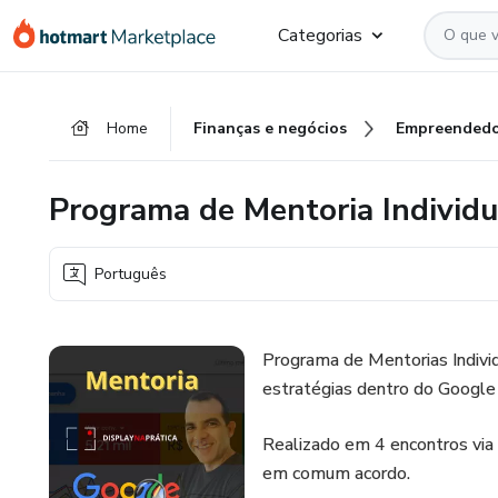
Ir
Ir
Ir
Categorias
para
para
para
o
o
o
conteúdo
pagamento
rodapé
Home
Finanças e negócios
Empreendedo
principal
Programa de Mentoria Individu
Português
Programa de Mentorias Indiv
estratégias dentro do Google
Realizado em 4 encontros via
em comum acordo.