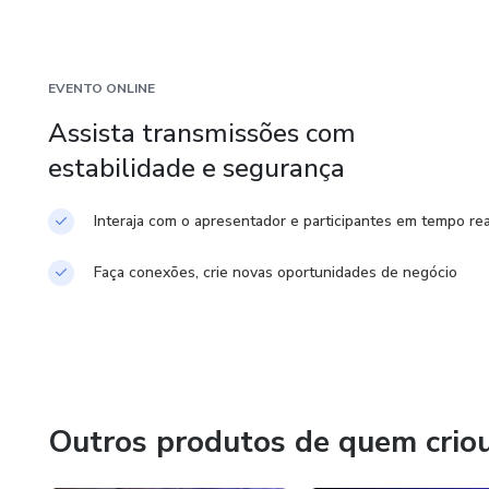
Então, se você não apenas quer fazer parte do mundo do
Display, vem comigo nessa jornada.
EVENTO ONLINE
Assista transmissões com
estabilidade e segurança
Interaja com o apresentador e participantes em tempo rea
Faça conexões, crie novas oportunidades de negócio
Outros produtos de quem crio