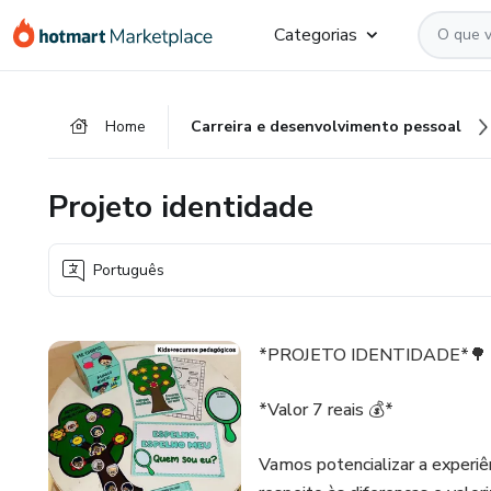
Ir
Ir
Ir
Categorias
para
para
para
o
o
o
conteúdo
pagamento
rodapé
Home
Carreira e desenvolvimento pessoal
principal
Projeto identidade
Português
*PROJETO IDENTIDADE*🌳
*Valor 7 reais 💰*
Vamos potencializar a experiê