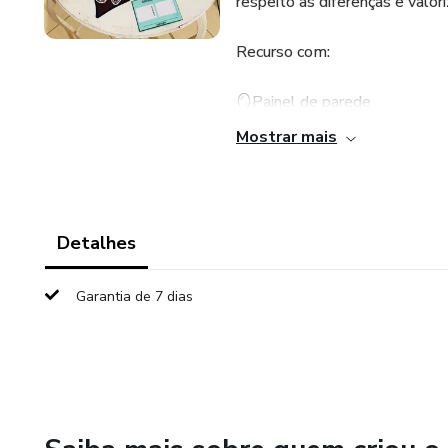
respeito às diferenças e valori
Recurso com:
🪞Painel de parede
Mostrar mais
🪞Dado quebra-gelo
🪞Árvore interativa genealógi
Detalhes
🪞RG editável no canva
Garantia de 7 dias
🪞 RG ampliado para foto
🪞Espelho para autorretrato
🪞Atividades em folhinha