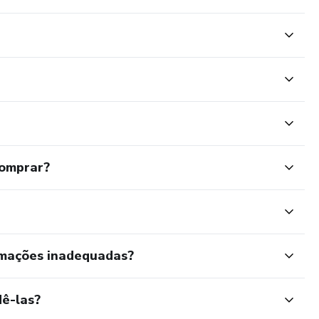
comprar?
rmações inadequadas?
ê-las?