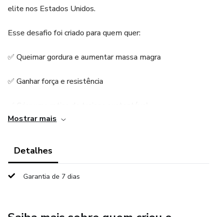
elite nos Estados Unidos.
Esse desafio foi criado para quem quer:
✅ Queimar gordura e aumentar massa magra
✅ Ganhar força e resistência
✅ Criar uma rotina de treinos sustentável
Mostrar mais
✅ Transformar o corpo e a mente de forma saudável e
segura
Detalhes
Você receberá:
Garantia de 7 dias
🏋️‍♂️ Programa de treinos detalhado (com fases
progressivas)