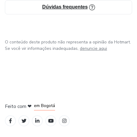
Dúvidas frequentes
O conteúdo deste produto não representa a opinião da Hotmart.
Se você vir informações inadequadas,
denuncie aqui
em Amsterdam
em Madrid
em Bogotá
Feito com
❤
em Belo Horizonte
na Cidade do México