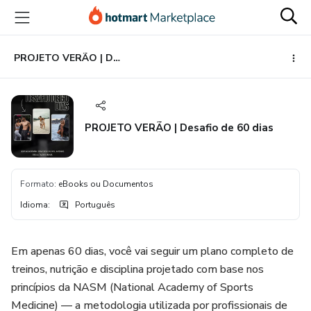
Ir
Ir
Ir
para
para
para
o
o
o
conteúdo
pagamento
rodapé
PROJETO VERÃO | Desafio de 60 dias
principal
PROJETO VERÃO | Desafio de 60 dias
Formato
:
eBooks ou Documentos
Idioma
:
Português
Em apenas 60 dias, você vai seguir um plano completo de
treinos, nutrição e disciplina projetado com base nos
princípios da NASM (National Academy of Sports
Medicine) — a metodologia utilizada por profissionais de