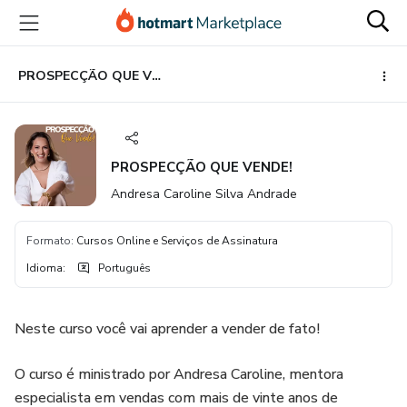
Ir
Ir
Ir
para
para
para
o
o
o
conteúdo
pagamento
rodapé
PROSPECÇÃO QUE VENDE!
principal
PROSPECÇÃO QUE VENDE!
Andresa Caroline Silva Andrade
Formato
:
Cursos Online e Serviços de Assinatura
Idioma
:
Português
Neste curso você vai aprender a vender de fato!
O curso é ministrado por Andresa Caroline, mentora
especialista em vendas com mais de vinte anos de