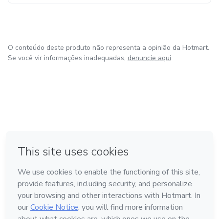
O conteúdo deste produto não representa a opinião da Hotmart.
Se você vir informações inadequadas,
denuncie aqui
em Bogotá
em Amsterdam
em Madrid
na Cidade do México
Feito com
❤
em Belo Horizonte
Conheça a Hotmart