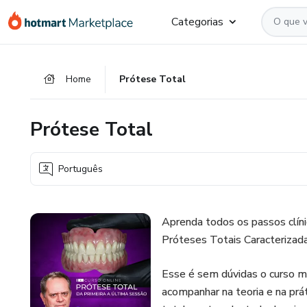
Ir
Ir
Ir
Categorias
para
para
para
o
o
o
conteúdo
pagamento
rodapé
Home
Prótese Total
principal
Prótese Total
Português
Aprenda todos os passos clíni
Próteses Totais Caracterizada
Esse é sem dúvidas o curso m
acompanhar na teoria e na prát