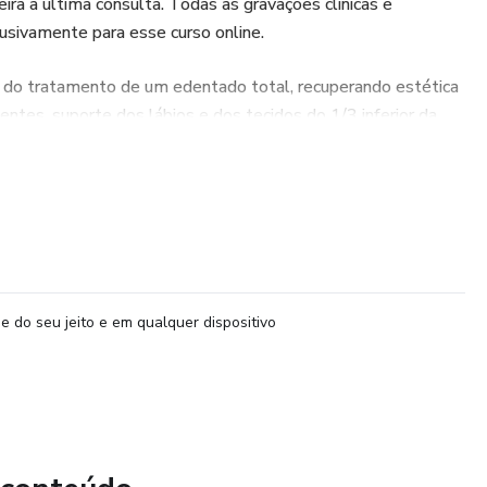
ra a última consulta. Todas as gravações clínicas e
lusivamente para esse curso online.
do tratamento de um edentado total, recuperando estética
entes, suporte dos lábios e dos tecidos do 1/3 inferior da
a, oclusão, planos, curvas e guias) são fundamentais para se
processo reabilitador.
urso são muito diferenciadas. Tenho certeza de que irá
e do seu jeito e em qualquer dispositivo