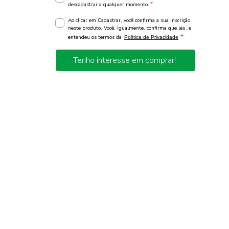
*
descadastrar a qualquer momento.
Ao clicar em Cadastrar, você confirma a sua inscrição
neste produto. Você, igualmente, confirma que leu, e
*
entendeu os termos da
Política de Privacidade
Tenho interesse em comprar!