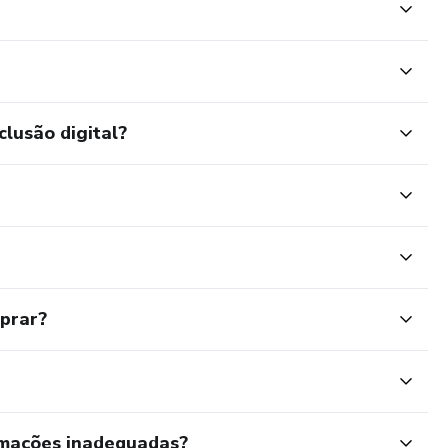
clusão digital?
mprar?
rmações inadequadas?