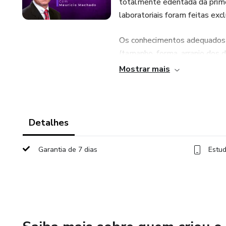
totalmente edentada da primei
laboratoriais foram feitas exc
Os conhecimentos adequados 
(tamanho, forma, arranjo dos d
face) e a função (DVO adequad
Mostrar mais
trabalhar em qualquer tipo de 
As técnicas utilizadas neste c
gostar. Att Maurício Machado.
Detalhes
Garantia de 7 dias
Estud