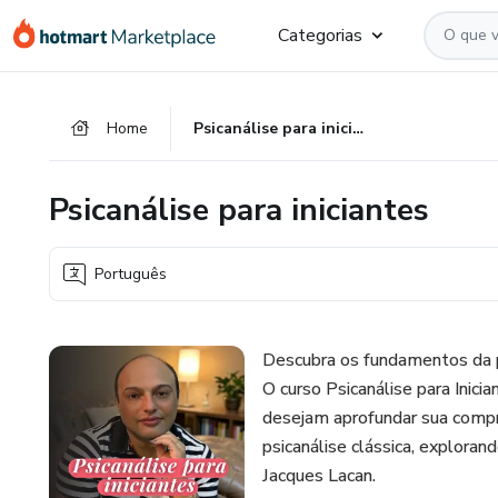
Ir
Ir
Ir
Categorias
para
para
para
o
o
o
conteúdo
pagamento
rodapé
Home
Psicanálise para iniciantes
principal
Psicanálise para iniciantes
Português
Descubra os fundamentos da psi
O curso Psicanálise para Inic
desejam aprofundar sua compr
psicanálise clássica, explora
Jacques Lacan.