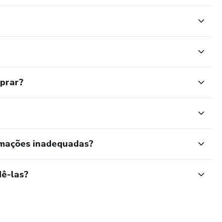
mprar?
rmações inadequadas?
ê-las?