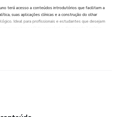
uno terá acesso a conteúdos introdutórios que facilitam a
ítica, suas aplicações clínicas e a construção do olhar
ológico. Ideal para profissionais e estudantes que desejam
ise com uma base sólida, acessível e direcionada à prática.