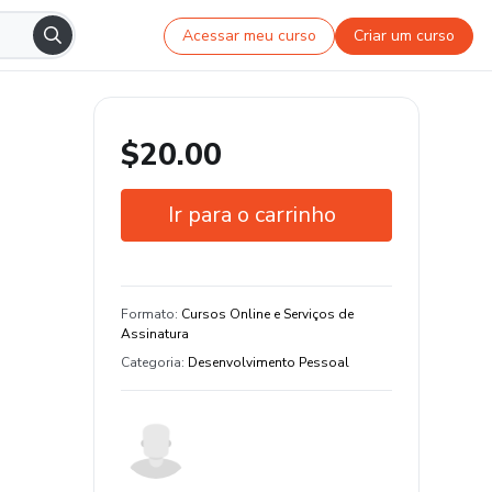
Acessar meu curso
Criar um curso
$20.00
Ir para o carrinho
Garantia de 7 dias
Formato
:
Cursos Online e Serviços de
Assinatura
Categoria
:
Desenvolvimento Pessoal