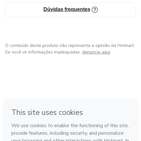
Dúvidas frequentes
O conteúdo deste produto não representa a opinião da Hotmart.
Se você vir informações inadequadas,
denuncie aqui
em Amsterdam
em Madrid
em Bogotá
Feito com
❤
em Belo Horizonte
na Cidade do México