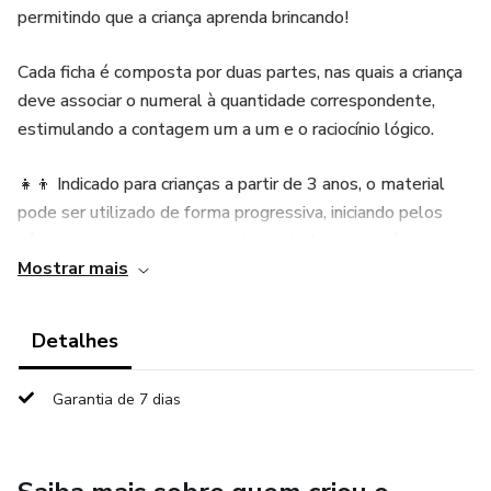
permitindo que a criança aprenda brincando!
Cada ficha é composta por duas partes, nas quais a criança
deve associar o numeral à quantidade correspondente,
estimulando a contagem um a um e o raciocínio lógico.
👧👦 Indicado para crianças a partir de 3 anos, o material
pode ser utilizado de forma progressiva, iniciando pelos
números menores e avançando gradualmente até o
Mostrar mais
número 20 — respeitando o ritmo e o desenvolvimento de
cada criança.
Detalhes
✨ Benefícios pedagógicos:
Garantia de 7 dias
🎯 Estimula o raciocínio lógico e o pensamento
matemático;