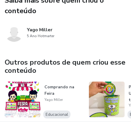
Saiba mais sobre quem criou o
🖐️ Desenvolve a coordenação motora fina;
conteúdo
👀 Favorece a percepção visual e a atenção;
💡 Promove o aprendizado ativo e divertido.
Yago Miller
5 Ano Hotmarter
Uma proposta perfeita para tornar o ensino dos números e
quantidades mais significativo e prazeroso! 💛
Outros produtos de quem criou esse
conteúdo
Comprando na
P
Feira
Yago Miller
Y
Educacional