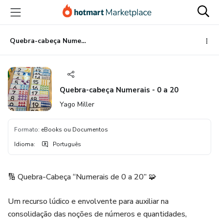
Ir
Ir
Ir
para
para
para
o
o
o
conteúdo
pagamento
rodapé
Quebra-cabeça Numerais - 0 a 20
principal
Quebra-cabeça Numerais - 0 a 20
Yago Miller
Formato
:
eBooks ou Documentos
Idioma
:
Português
🔢 Quebra-Cabeça “Numerais de 0 a 20” 🧩
Um recurso lúdico e envolvente para auxiliar na
consolidação das noções de números e quantidades,