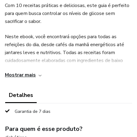
Com 10 receitas práticas e deliciosas, este guia é perfeito
para quem busca controlar os níveis de glicose sem
sacrificar o sabor.
Neste ebook, você encontrará opções para todas as
refeições do dia, desde cafés da manhã energéticos até
jantares leves e nutritivos. Todas as receitas foram
cuidadosamente elaboradas com ingredientes de baixo
índice glicêmico, ricos em fibras e nutrientes essenciais para
Mostrar mais
manter sua saúde em dia.
O que você vai encontrar no ebook:
Detalhes
Café da Manhã: Comece o dia com um Omelete de
Garantia de 7 dias
Espinafre e Queijo Light ou um Smoothie de Abacate com
Linhaça, opções que garantem energia sem picos de
Para quem é esse produto?
glicose.