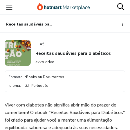
Ir
Ir
Ir
para
para
para
o
o
o
conteúdo
pagamento
rodapé
Receitas saudáveis para diabéticos
principal
Receitas saudáveis para diabéticos
ekko drive
Formato
:
eBooks ou Documentos
Idioma
:
Português
Viver com diabetes não significa abrir mão do prazer de
comer bem! O ebook "Receitas Saudáveis para Diabéticos"
foi criado para ajudar você a manter uma alimentação
equilibrada, saborosa e adequada às suas necessidades.