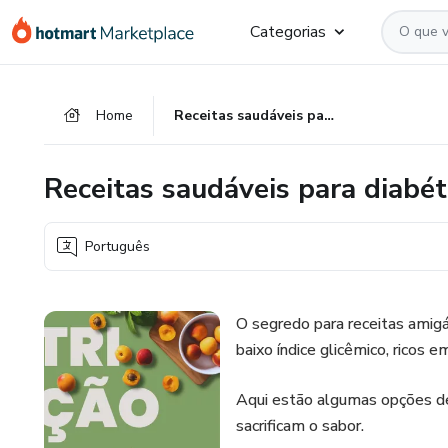
Ir
Ir
Ir
Categorias
para
para
para
o
o
o
conteúdo
pagamento
rodapé
Home
Receitas saudáveis para diabéticos
principal
Receitas saudáveis para diabét
Português
O segredo para receitas amigá
baixo índice glicêmico, ricos 
Aqui estão algumas opções del
sacrificam o sabor.