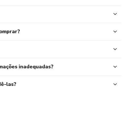
comprar?
rmações inadequadas?
ê-las?