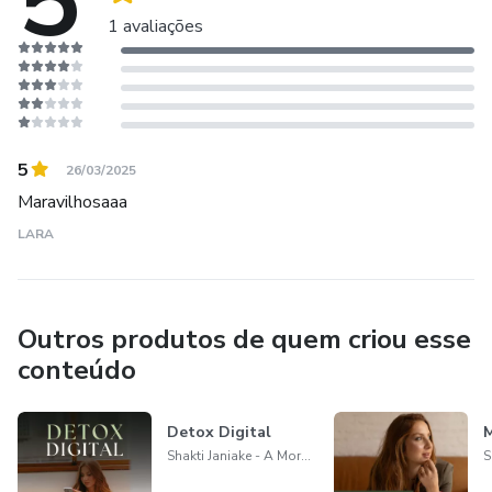
5
1 avaliações
5
26/03/2025
Maravilhosaaa
LARA
Outros produtos de quem criou esse
conteúdo
Detox Digital
M
Shakti Janiake - A Morada