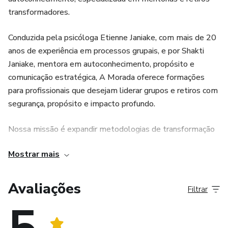
transformadores.
Conduzida pela psicóloga Etienne Janiake, com mais de 20
anos de experiência em processos grupais, e por Shakti
Janiake, mentora em autoconhecimento, propósito e
comunicação estratégica, A Morada oferece formações
para profissionais que desejam liderar grupos e retiros com
segurança, propósito e impacto profundo.
Nossa missão é expandir metodologias de transformação
que gerem conexões genuínas e resultados reais, tanto
Mostrar mais
para quem conduz quanto para quem participa.
Avaliações
Filtrar