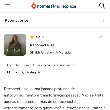
Ir
Ir
Ir
para
para
para
o
o
o
conteúdo
pagamento
rodapé
Reconecte-se
principal
5.0
(
1
)
Reconecte-se
Shakti Janiake - A Morada
Formato
:
Cursos Online e Serviços de Assinatura
Idioma
:
Português
Reconecte-se é uma jornada profunda de
autoconhecimento e transformação pessoal. Não se trata
apenas de aprender, mas de se reconectar
verdadeiramente com quem você é, redefinir seus limites e