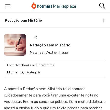
Ir
Ir
Ir
para
para
para
o
o
o
conteúdo
pagamento
rodapé
Redação sem Mistério
principal
Redação sem Mistério
Natanael Wildner Fraga
Formato
:
eBooks ou Documentos
Idioma
:
Português
A apostila Redação sem Mistério foi elaborada
cuidadosamente para você tirar uma excelente nota no
vestibular, Enem ou concurso público. Com muita didática, a
apostila ensina tudo o que um texto precisa para receber