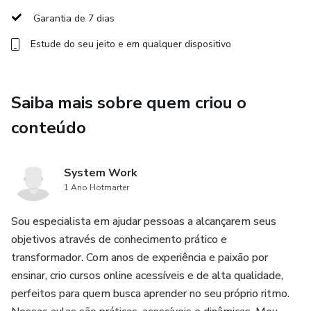
Garantia de 7 dias
Sem Complicação: Perfeito para iniciantes e pessoas com
Estude do seu jeito e em qualquer dispositivo
agendas cheias.
Guia Passo a Passo: Explicações simples e diretas para
você começar agora mesmo.
Saiba mais sobre quem criou o
conteúdo
Transforme Seu Dia: Uma pequena pausa que faz grande
diferença na sua qualidade de vida.
System Work
Sua paz interior está a apenas 5 minutos de distância!
1 Ano Hotmarter
Sou especialista em ajudar pessoas a alcançarem seus
objetivos através de conhecimento prático e
transformador. Com anos de experiência e paixão por
ensinar, crio cursos online acessíveis e de alta qualidade,
perfeitos para quem busca aprender no seu próprio ritmo.