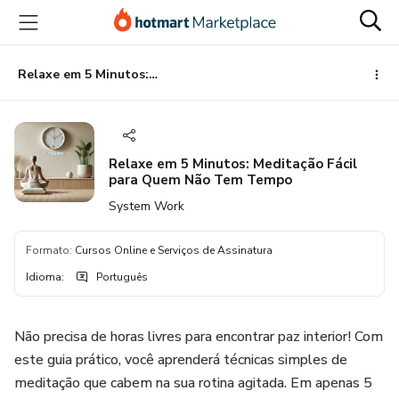
Ir
Ir
Ir
para
para
para
o
o
o
conteúdo
pagamento
rodapé
Relaxe em 5 Minutos: Meditação Fácil para Quem Não Tem Tempo
principal
Relaxe em 5 Minutos: Meditação Fácil
para Quem Não Tem Tempo
System Work
Formato
:
Cursos Online e Serviços de Assinatura
Idioma
:
Português
Não precisa de horas livres para encontrar paz interior! Com
este guia prático, você aprenderá técnicas simples de
meditação que cabem na sua rotina agitada. Em apenas 5