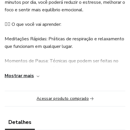
minutos por dia, você poderá reduzir o estresse, melhorar o
foco e sentir mais equilíbrio emocional.
🧘‍♀️ O que você vai aprender:
Meditações Rápidas: Práticas de respiração e relaxamento
que funcionam em qualquer lugar.
Momentos de Pausa: Técnicas que podem ser feitas no
trabalho, em casa ou até durante deslocamentos.
Mostrar mais
Resultados Imediatos: Sinta mais calma e clareza mental
desde o primeiro exercício.
Acessar produto comprado
Benefícios Comprovados: Aumente sua produtividade e
melhore seu bem-estar com poucos minutos diários.
Detalhes
✨ Por que escolher este produto?