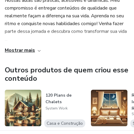
Nossas aulas são práticas, acessíveis e dinâmicas. Meu
compromisso é entregar conteúdos de qualidade que
realmente façam a diferença na sua vida. Aprenda no seu
ritmo e conquiste novas habilidades comigo! Venha fazer
parte dessa jornada e descubra como transformar sua vida
...
Mostrar mais
Outros produtos de quem criou esse
conteúdo
120 Plans de
R
Chalets
I
System Work
S
s
Casa e Construção