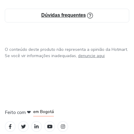
Dúvidas frequentes
O conteúdo deste produto não representa a opinião da Hotmart.
Se você vir informações inadequadas,
denuncie aqui
em Amsterdam
em Madrid
em Bogotá
Feito com
❤
em Belo Horizonte
na Cidade do México