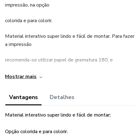
impressão, na opção
colorida e para colorir.
Material interativo super lindo e fácil de montar. Para fazer
a impressão
recomenda-se utilizar papel de gramatura 180, e
colchetes para unir as duas
Mostrar mais
partes.
Vantagens
Detalhes
Objetivos da proposta:
Reconhecimento das vogais
Material interativo super lindo e fácil de montar;
Identificar figuras que iniciam com cada vogal Atenção
Opção colorida e para colorir.