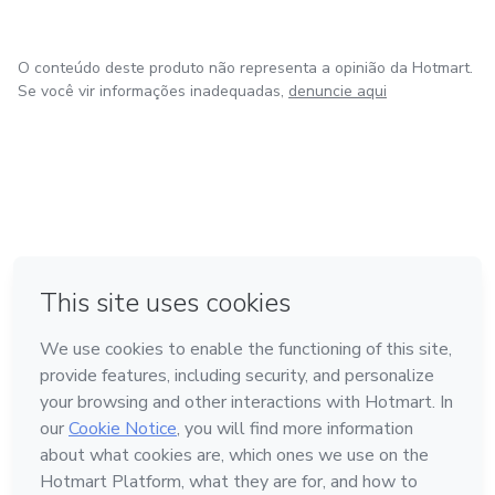
O conteúdo deste produto não representa a opinião da Hotmart.
Se você vir informações inadequadas,
denuncie aqui
em Amsterdam
em Madrid
em Bogotá
Feito com
❤
em Belo Horizonte
na Cidade do México
Conheça a Hotmart
Idioma