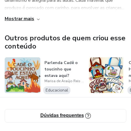
dinamismo e alegria para as aulas. Cada material que
produzo é pensado com carinho, para envolver as crianças...
Mostrar mais
Outros produtos de quem criou esse
conteúdo
Parlenda Cadê o
C
toucinho que
H
estava aqui?
n
Marisa de Araújo Reis Faustino
Educacional
Dúvidas frequentes