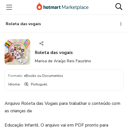
Ir
Ir
Ir
para
para
para
o
o
o
conteúdo
pagamento
rodapé
Roleta das vogais
principal
Roleta das vogais
Marisa de Araújo Reis Faustino
Formato
:
eBooks ou Documentos
Idioma
:
Português
Arquivo Roleta das Vogais para trabalhar o conteúdo com
as crianças da
Educação Infantil. O arquivo vai em PDF pronto para