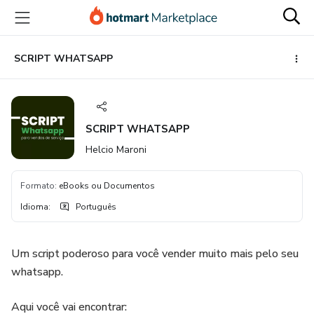
Ir
Ir
Ir
para
para
para
o
o
o
conteúdo
pagamento
rodapé
SCRIPT WHATSAPP
principal
SCRIPT WHATSAPP
Helcio Maroni
Formato
:
eBooks ou Documentos
Idioma
:
Português
Um script poderoso para você vender muito mais pelo seu
whatsapp.
Aqui você vai encontrar: