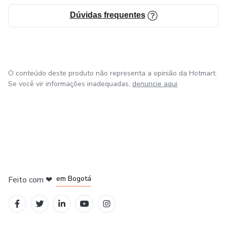
Dúvidas frequentes
O conteúdo deste produto não representa a opinião da Hotmart.
Se você vir informações inadequadas,
denuncie aqui
em Amsterdam
em Madrid
em Bogotá
Feito com
❤
em Belo Horizonte
na Cidade do México