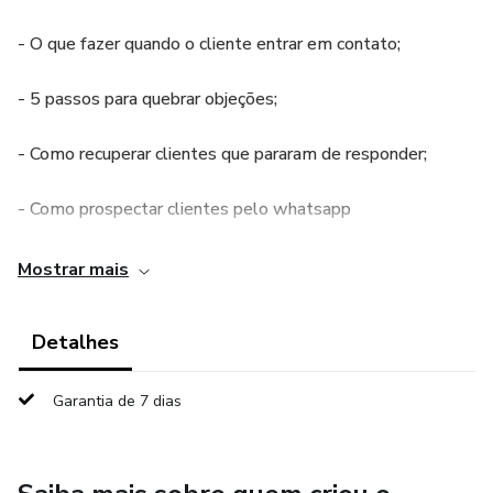
- O que fazer quando o cliente entrar em contato;
- 5 passos para quebrar objeções;
- Como recuperar clientes que pararam de responder;
- Como prospectar clientes pelo whatsapp
- Como direcionar o cliente do Instagram para o Whatsapp
Mostrar mais
Detalhes
Garantia de 7 dias