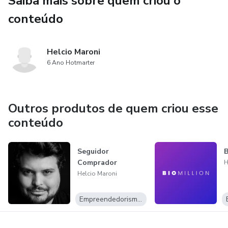
Saiba mais sobre quem criou o
conteúdo
Helcio Maroni
6 Ano Hotmarter
Outros produtos de quem criou esse
conteúdo
Seguidor
B
Comprador
H
Helcio Maroni
Empreendedorismo Digital