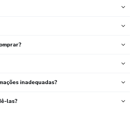
comprar?
rmações inadequadas?
ê-las?