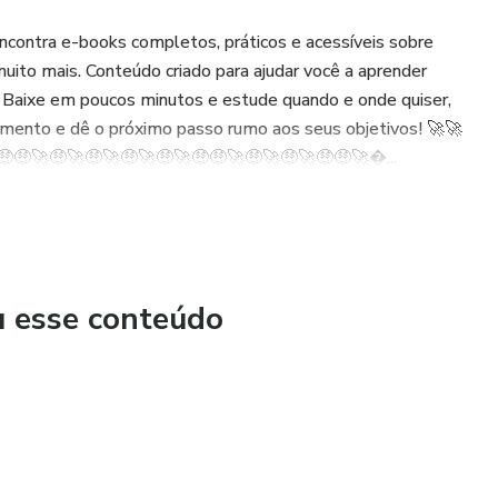
contra e-books completos, práticos e acessíveis sobre
muito mais. Conteúdo criado para ajudar você a aprender
. Baixe em poucos minutos e estude quando e onde quiser,
cimento e dê o próximo passo rumo aos seus objetivos! 🚀🚀
🤑🤑🚀🤑🚀🤑🚀🤑🚀🤑🚀🤑🤑🚀🤑🚀🤑🚀🤑🤑🚀...
u esse conteúdo