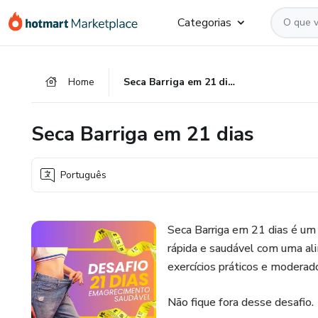
Ir
Ir
Ir
Categorias
para
para
para
o
o
o
conteúdo
pagamento
rodapé
Home
Seca Barriga em 21 dias
principal
Seca Barriga em 21 dias
Português
Seca Barriga em 21 dias é um
rápida e saudável com uma al
exercícios práticos e moderad
Não fique fora desse desafio.