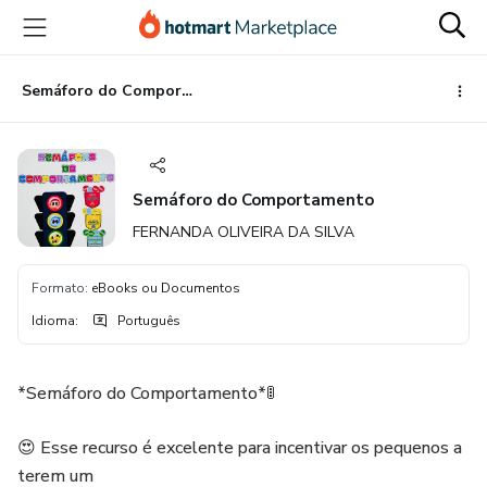
Ir
Ir
Ir
para
para
para
o
o
o
conteúdo
pagamento
rodapé
Semáforo do Comportamento
principal
Semáforo do Comportamento
FERNANDA OLIVEIRA DA SILVA
Formato
:
eBooks ou Documentos
Idioma
:
Português
*Semáforo do Comportamento*🚦
😍 Esse recurso é excelente para incentivar os pequenos a
terem um