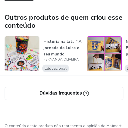
Outros produtos de quem criou esse
conteúdo
História na lata " A
M
jornada de Luisa e
F
seu mundo
p
FERNANDA OLIVEIRA DA SILVA
colorido"
Educacional
Dúvidas frequentes
O conteúdo deste produto não representa a opinião da Hotmart.