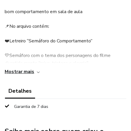
bom comportamento em sala de aula
📌No arquivo contém:
❤️Letreiro “Semáforo do Comportamento”
💛Semáforo com o tema dos personagens do filme
divertida mente “raiva, tristeza e alegria”
Mostrar mais
💚3 Bolsinhos para colocar os nomes
Detalhes
❤️Bolinhas para escrever o nome de cada criança (editável)
Garantia de 7 dias