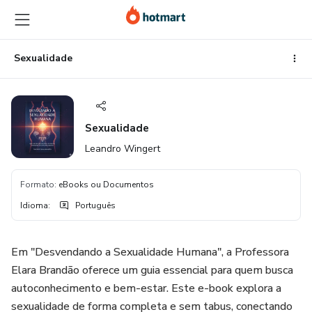
Ir
Ir
Ir
para
para
para
o
o
o
conteúdo
pagamento
rodapé
Sexualidade
principal
Sexualidade
Leandro Wingert
Formato
:
eBooks ou Documentos
Idioma
:
Português
Em "Desvendando a Sexualidade Humana", a Professora
Elara Brandão oferece um guia essencial para quem busca
autoconhecimento e bem-estar. Este e-book explora a
sexualidade de forma completa e sem tabus, conectando