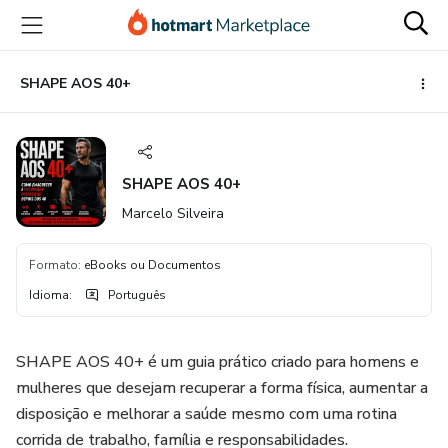
Ir
Ir
Ir
para
para
para
o
o
o
conteúdo
pagamento
rodapé
SHAPE AOS 40+
principal
SHAPE AOS 40+
Marcelo Silveira
Formato
:
eBooks ou Documentos
Idioma
:
Português
SHAPE AOS 40+ é um guia prático criado para homens e
mulheres que desejam recuperar a forma física, aumentar a
disposição e melhorar a saúde mesmo com uma rotina
corrida de trabalho, família e responsabilidades.