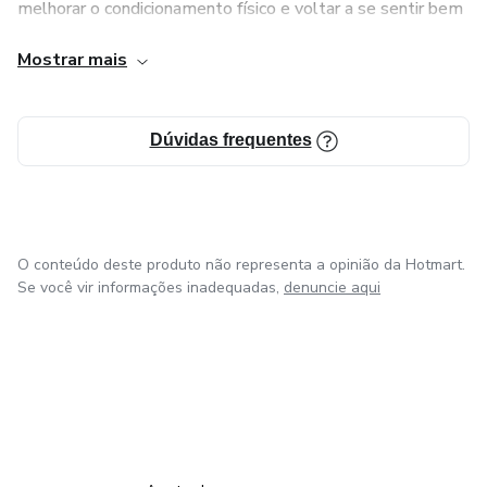
melhorar o condicionamento físico e voltar a se sentir bem
no próprio corpo. Sem promessas milagrosas, sem
Mostrar mais
fórmulas fake de internet e sem extremismos.
Acredito que consistência, recuperação, alimentação
Dúvidas frequentes
equilibrada e treino inteligente podem transformar
completamente a vida de qualquer pessoa, principalmente
depois dos 40 anos.
O conteúdo deste produto não representa a opinião da Hotmart.
Se você vir informações inadequadas,
denuncie aqui
em Madrid