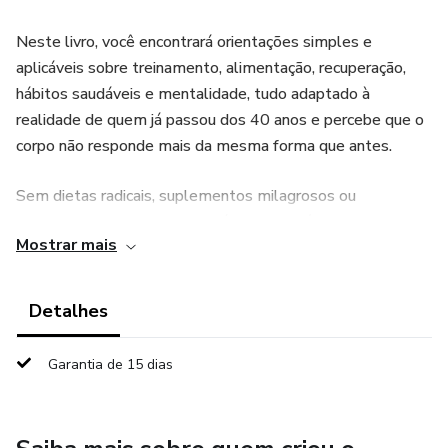
Neste livro, você encontrará orientações simples e
aplicáveis sobre treinamento, alimentação, recuperação,
hábitos saudáveis e mentalidade, tudo adaptado à
realidade de quem já passou dos 40 anos e percebe que o
corpo não responde mais da mesma forma que antes.
Sem dietas radicais, suplementos milagrosos ou
promessas irreais. O foco está em estratégias
Mostrar mais
sustentáveis que ajudam a reduzir gordura corporal,
preservar massa muscular, melhorar o condicionamento
físico, aumentar a energia diária e fortalecer a autoestima.
Detalhes
Se você quer voltar a se sentir forte, saudável e confiante,
Garantia de 15 dias
este livro mostrará que ainda é possível conquistar um
excelente shape e uma vida com mais qualidade,
independentemente da sua idade.