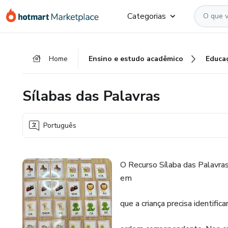
Ir
Ir
Ir
Categorias
para
para
para
o
o
o
conteúdo
pagamento
rodapé
Home
Ensino e estudo acadêmico
Educa
principal
Sílabas das Palavras
Português
O Recurso Sílaba das Palavras
em
que a criança precisa identifica