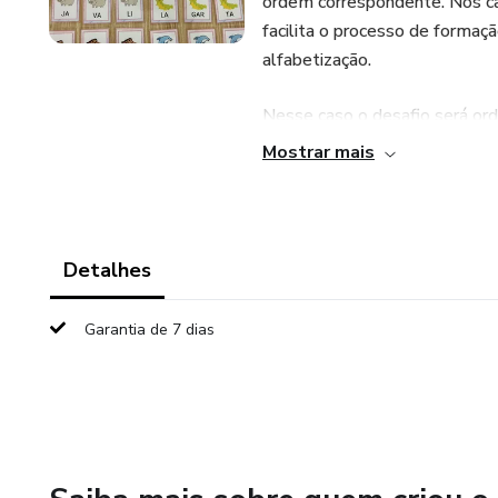
ordem correspondente. Nos ca
facilita o processo de formaçã
alfabetização.
Nesse caso o desafio será ord
correta.
Mostrar mais
Recurso excelente para trabalha
aprendizagem.
Detalhes
Ao utilizar o recurso trabalha
Garantia de 7 dias
- Leitura de sílabas
- Compreensão da importância 
palavras