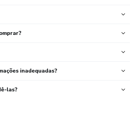
comprar?
rmações inadequadas?
ê-las?