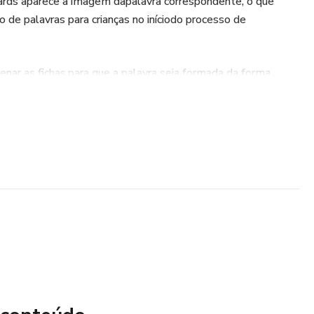
rds aparece a imagem dapalavra correspondente, o que
o de palavras para crianças no iníciodo processo de
enar as fichas,para que a palavra seja formada da forma
r a leitura de sílabas, e auxiliar crianças com dificuldadesde
mos as seguintes habilidades:
da ordenação correta das sílabas para a formação das