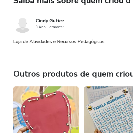
Saiba mais sobre quem criou o
- Consciência silábica
Cindy Gutiez
- Divisão silábica
3 Ano Hotmarter
- Escrita de palavras
Loja de Atividades e Recursos Pedagógicos
Outros produtos de quem crio