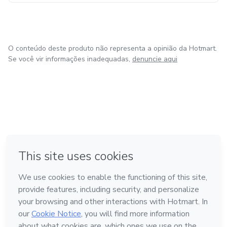
O conteúdo deste produto não representa a opinião da Hotmart.
Se você vir informações inadequadas,
denuncie aqui
em Bogotá
em Amsterdam
em Madrid
na Cidade do México
Feito com
❤
em Belo Horizonte
Conheça a Hotmart