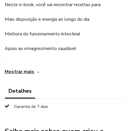
Neste e-book, você vai encontrar receitas para:
Mais disposição e energia ao longo do dia
Melhora do funcionamento intestinal
Apoio ao emagrecimento saudável
Redução da compulsão
Mostrar mais
Mais saciedade e melhor controle da fome
Detalhes
Alimentação mais funcional
Tudo isso em formato de smoothies simples, rápidos e
Garantia de 7 dias
deliciosos — prontos em poucos minutos, com
ingredientes acessíveis e combinações inteligentes de
nutrientes.