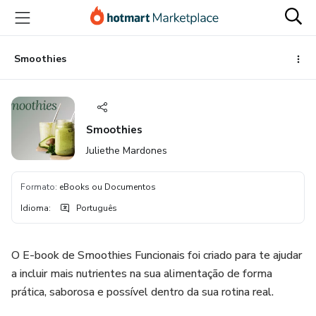
Ir
Ir
Ir
para
para
para
o
o
o
conteúdo
pagamento
rodapé
Smoothies
principal
Smoothies
Juliethe Mardones
Formato
:
eBooks ou Documentos
Idioma
:
Português
O E-book de Smoothies Funcionais foi criado para te ajudar
a incluir mais nutrientes na sua alimentação de forma
prática, saborosa e possível dentro da sua rotina real.