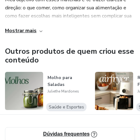
direção: o que comer, como organizar sua alimentação e
como fazer escolhas mais inteligentes sem complicar sua
vida. Tudo foi pensado para ser aplicável na rotina real, com
Mostrar mais
orientações diretas e uma abordagem equilibrada, sem
extremismos.
Outros produtos de quem criou esse
conteúdo
Molho para
R
Saladas
F
Juliethe Mardones
J
Saúde e Esportes
Dúvidas frequentes