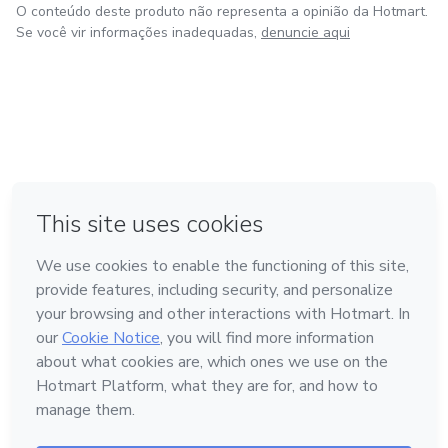
O conteúdo deste produto não representa a opinião da Hotmart.
Se você vir informações inadequadas,
denuncie aqui
em Amsterdam
em Madrid
em Bogotá
Feito com
❤
em Belo Horizonte
na Cidade do México
Conheça a Hotmart
Idioma
Português