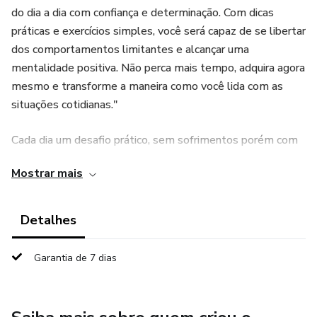
do dia a dia com confiança e determinação. Com dicas
práticas e exercícios simples, você será capaz de se libertar
dos comportamentos limitantes e alcançar uma
mentalidade positiva. Não perca mais tempo, adquira agora
mesmo e transforme a maneira como você lida com as
situações cotidianas."
Cada dia um desafio prático, sem sofrimentos porém com
grande impacto para gerar novas possibilidades renovando
Mostrar mais
e ressignificando os sentimentos a cada dia. Foram
abordados alguns temas que mais chegam aos
consultórios dos profissionais de terapias. É um estímulo
Detalhes
para mudar certos comportamentos e pensamentos que
nos fazem mal. A mudança deve ser de dentro pra fora .
Garantia de 7 dias
Afinal ...a mudança só depende de você!