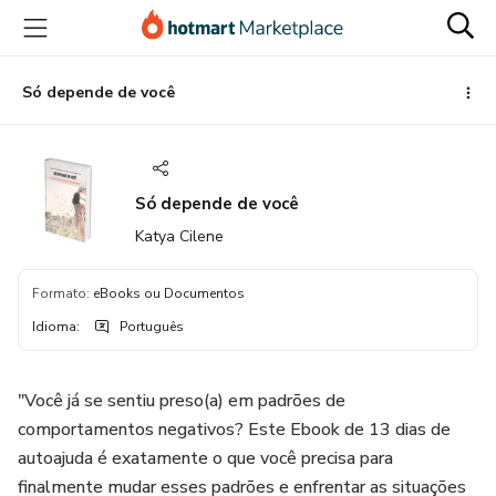
Ir
Ir
Ir
para
para
para
o
o
o
conteúdo
pagamento
rodapé
Só depende de você
principal
Só depende de você
Katya Cilene
Formato
:
eBooks ou Documentos
Idioma
:
Português
"Você já se sentiu preso(a) em padrões de
comportamentos negativos? Este Ebook de 13 dias de
autoajuda é exatamente o que você precisa para
finalmente mudar esses padrões e enfrentar as situações