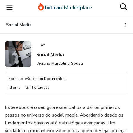
Ir
Ir
Ir
para
para
para
o
o
o
conteúdo
pagamento
rodapé
Social Media
principal
Social Media
Viviane Marcelina Souza
Formato
:
eBooks ou Documentos
Idioma
:
Português
Este ebook é o seu guia essencial para dar os primeiros
passos no universo do social media. Abordando desde os
fundamentos básicos até estratégias avançadas. Um
verdadeiro companheiro valioso para quem deseja começar