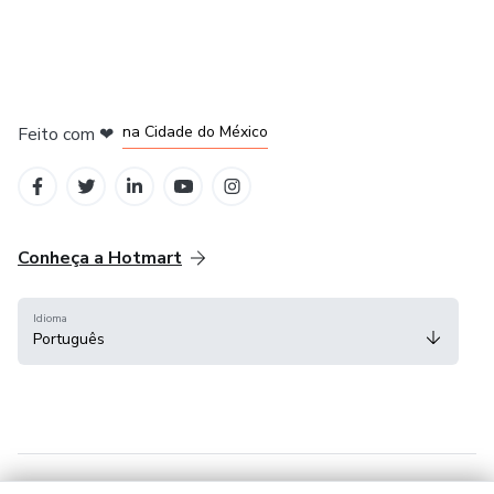
em Bogotá
em Amsterdam
em Madrid
na Cidade do México
Feito com
❤
em Belo Horizonte
Conheça a Hotmart
Idioma
Português