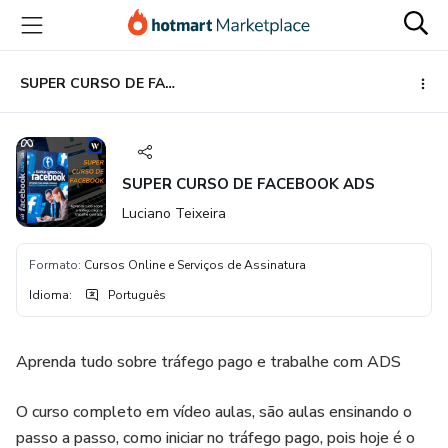
Ir
Ir
Ir
para
para
para
o
o
o
conteúdo
pagamento
rodapé
SUPER CURSO DE FACEBOOK ADS
principal
SUPER CURSO DE FACEBOOK ADS
Luciano Teixeira
Formato
:
Cursos Online e Serviços de Assinatura
Idioma
:
Português
Aprenda tudo sobre tráfego pago e trabalhe com ADS
O curso completo em vídeo aulas, são aulas ensinando o
passo a passo, como iniciar no tráfego pago, pois hoje é o