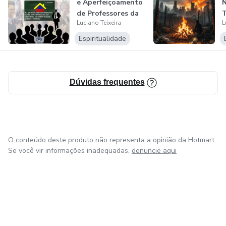
e Aperfeiçoamento
de Professores da
T
Luciano Teixeira
L
Esco...
P
R
Espiritualidade
Dúvidas frequentes
O conteúdo deste produto não representa a opinião da Hotmart.
Se você vir informações inadequadas,
denuncie aqui