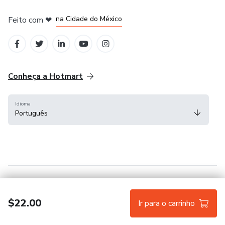
em Bogotá
em Amsterdam
em Madrid
na Cidade do México
Feito com
❤
em Belo Horizonte
Conheça a Hotmart
Idioma
Português
Central de ajuda
Termos
Privacidade
Cookies
$22.00
Ir para o carrinho
Hotmart — 2011-2026 © Todos os direitos reservados.