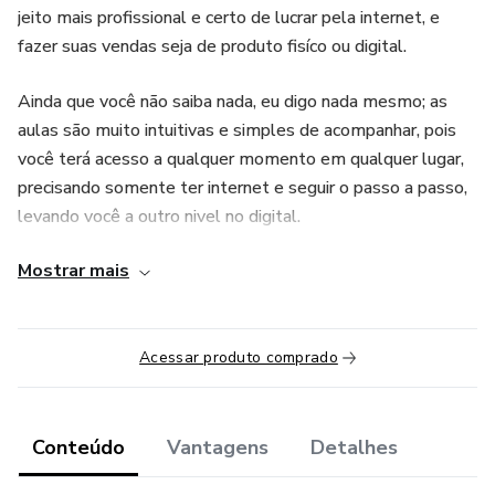
jeito mais profissional e certo de lucrar pela internet, e
fazer suas vendas seja de produto fisíco ou digital.
Ainda que você não saiba nada, eu digo nada mesmo; as
aulas são muito intuitivas e simples de acompanhar, pois
você terá acesso a qualquer momento em qualquer lugar,
precisando somente ter internet e seguir o passo a passo,
levando você a outro nivel no digital.
Mostrar mais
Esse curso também atende quem já tem experiência, pois
é do basico ao avançado, com certeza você não precisará
de outro curso pra fazer suas campanhas e vender todos
os dias.
Acessar produto comprado
Clique a clique, aprenderá a automatizar suas vendas e ser
um empreendedor ou afiliado de sucesso!
Conteúdo
Vantagens
Detalhes