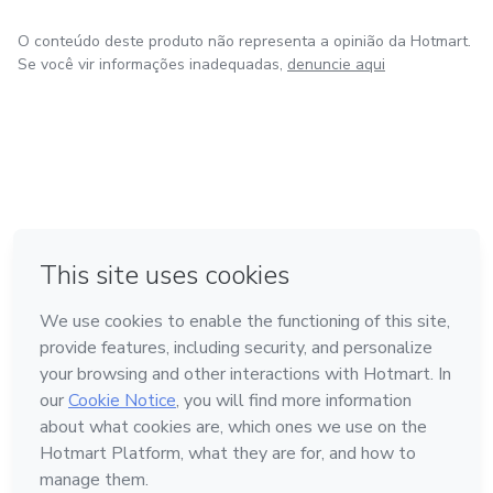
O conteúdo deste produto não representa a opinião da Hotmart.
Se você vir informações inadequadas,
denuncie aqui
em Bogotá
em Amsterdam
em Madrid
na Cidade do México
Feito com
❤
em Belo Horizonte
Conheça a Hotmart
Idioma
Português