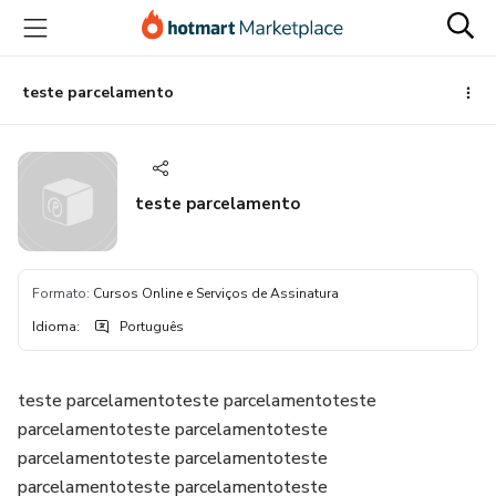
Ir
Ir
Ir
para
para
para
o
o
o
conteúdo
pagamento
rodapé
teste parcelamento
principal
teste parcelamento
Formato
:
Cursos Online e Serviços de Assinatura
Idioma
:
Português
teste parcelamentoteste parcelamentoteste
parcelamentoteste parcelamentoteste
parcelamentoteste parcelamentoteste
parcelamentoteste parcelamentoteste