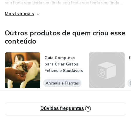
sou linda sou linda sou linda sou linda sou linda sou linda ...
Mostrar mais
Outros produtos de quem criou esse
conteúdo
Guia Completo
t
para Criar Gatos
Felizes e Saudáveis
Animais e Plantas
Dúvidas frequentes