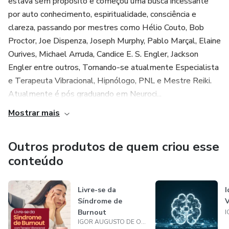
estava sem propósito e começou uma busca incessante
por auto conhecimento, espiritualidade, consciência e
clareza, passando por mestres como Hélio Couto, Bob
Proctor, Joe Dispenza, Joseph Murphy, Pablo Marçal, Elaine
Ourives, Michael Arruda, Candice E. S. Engler, Jackson
Engler entre outros, Tornando-se atualmente Especialista
e Terapeuta Vibracional, Hipnólogo, PNL e Mestre Reiki.
Atualmente é pós graduando em Neuroci...
Mostrar mais
Outros produtos de quem criou esse
conteúdo
Livre-se da
I
Síndrome de
V
Burnout
IGOR AUGUSTO DE OLIVEIRA GOLDIM