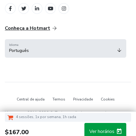
em Belo Horizonte
Conheça a Hotmart
Idioma
Português
Central de ajuda
Termos
Privacidade
Cookies
Hotmart — 2011-2026 © Todos os direitos reservados.
4 sessões, 1x por semana, 1h cada
$167.00
Ver horários