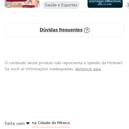
Saúde e Esportes
Dúvidas frequentes
O conteúdo deste produto não representa a opinião da Hotmart.
Se você vir informações inadequadas,
denuncie aqui
em Bogotá
em Amsterdam
em Madrid
na Cidade do México
Feito com
❤