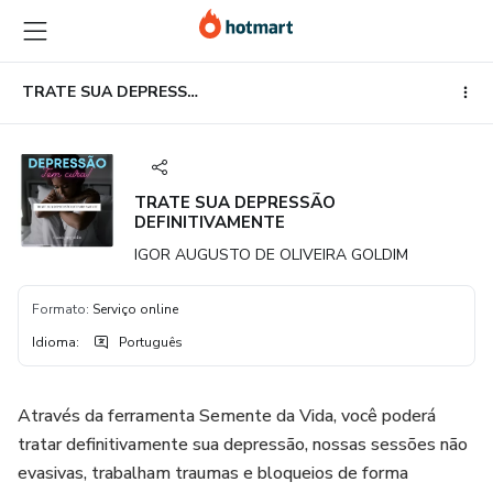
Ir
Ir
Ir
para
para
para
o
o
o
conteúdo
pagamento
rodapé
TRATE SUA DEPRESSÃO DEFINITIVAMENTE
principal
TRATE SUA DEPRESSÃO
DEFINITIVAMENTE
IGOR AUGUSTO DE OLIVEIRA GOLDIM
Formato
:
Serviço online
Idioma
:
Português
Através da ferramenta Semente da Vida, você poderá
tratar definitivamente sua depressão, nossas sessões não
evasivas, trabalham traumas e bloqueios de forma