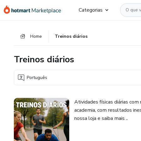
Ir
Ir
Ir
Categorias
para
para
para
o
o
o
conteúdo
pagamento
rodapé
Home
Treinos diários
principal
Treinos diários
Português
Atividades físicas diárias com
academia, com resultados ine
nossa loja e saiba mais ..