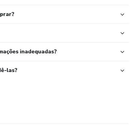
mprar?
rmações inadequadas?
ê-las?