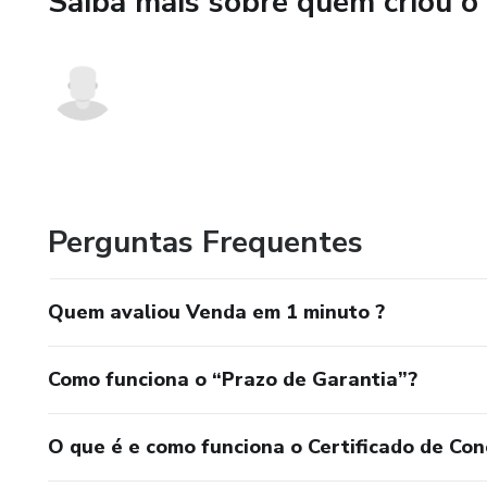
Saiba mais sobre quem criou o
✅ Estratégias de apresentação
✅ Como superar o medo de rej
✅ E muito mais — tudo de form
Se você é microempreendedor,
mais em menos tempo, esse cu
Perguntas Frequentes
Quem avaliou Venda em 1 minuto ?
Como funciona o “Prazo de Garantia”?
O que é e como funciona o Certificado de Con