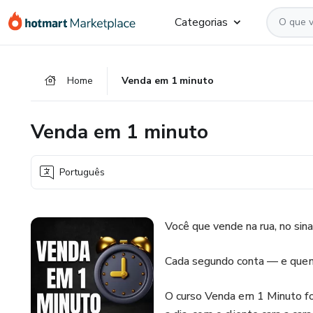
Ir
Ir
Ir
Categorias
para
para
para
o
o
o
conteúdo
pagamento
rodapé
Home
Venda em 1 minuto
principal
Venda em 1 minuto
Português
Você que vende na rua, no sin
Cada segundo conta — e quem s
O curso Venda em 1 Minuto foi