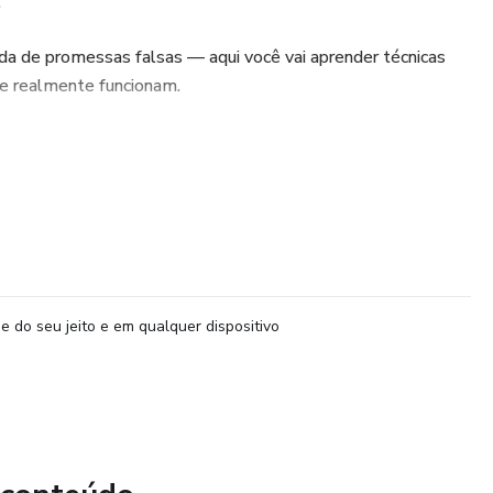
.
da de promessas falsas — aqui você vai aprender técnicas
que realmente funcionam.
ting enganoso.
 quem precisa chamar atenção, despertar interesse e fechar a
ece todos os dias nas sinaleiras e nas calçadas do Brasil.
nder:
e do seu jeito e em qualquer dispositivo
soa com segurança e confiança
pida e persuasiva
tia instantânea