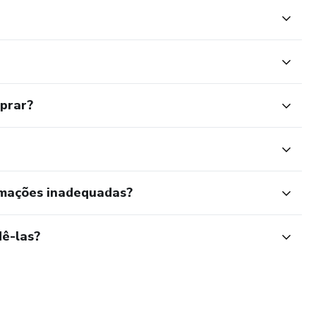
mprar?
rmações inadequadas?
ê-las?