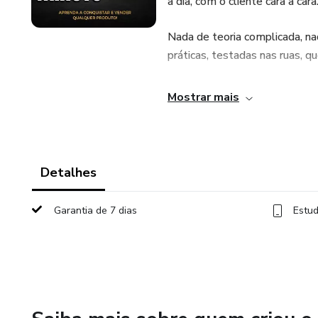
a dia, com o cliente cara a cara
Nada de teoria complicada, na
práticas, testadas nas ruas, 
O nome do curso não é marke
Mostrar mais
Ele representa a realidade de
venda em segundos, como acont
Detalhes
Dentro do curso, você vai apre
Garantia de 7 dias
Estud
✅ Como abordar qualquer pes
✅ Técnicas de comunicação rá
✅ Como gerar conexão e empa