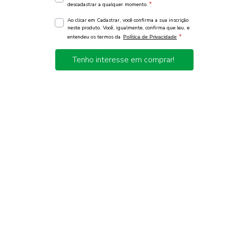
*
descadastrar a qualquer momento.
Ao clicar em Cadastrar, você confirma a sua inscrição
neste produto. Você, igualmente, confirma que leu, e
*
entendeu os termos da
Política de Privacidade
Tenho interesse em comprar!