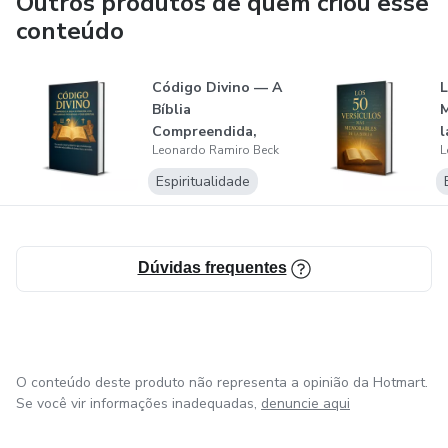
Outros produtos de quem criou esse
conteúdo
Código Divino — A
L
Bíblia
M
Compreendida,
l
Leonardo Ramiro Beck
L
Versículo por
Versícu...
Espiritualidade
Dúvidas frequentes
O conteúdo deste produto não representa a opinião da Hotmart.
Se você vir informações inadequadas,
denuncie aqui