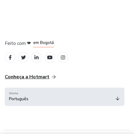
em Amsterdam
em Madrid
em Bogotá
Feito com
❤
em Belo Horizonte
na Cidade do México
Conheça a Hotmart
Idioma
Português