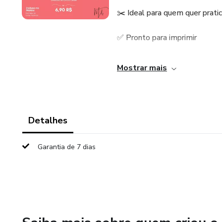
✂️ Ideal para quem quer prati
✅ Pronto para imprimir
✅ Fácil de seguir
Mostrar mais
✅ Tamanhos inclusos
✅ Resultado de loja, feito por
Detalhes
💥 Corre! É só por 7 dias.
Garantia de 7 dias