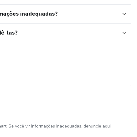
rmações inadequadas?
ê-las?
art. Se você vir informações inadequadas,
denuncie aqui