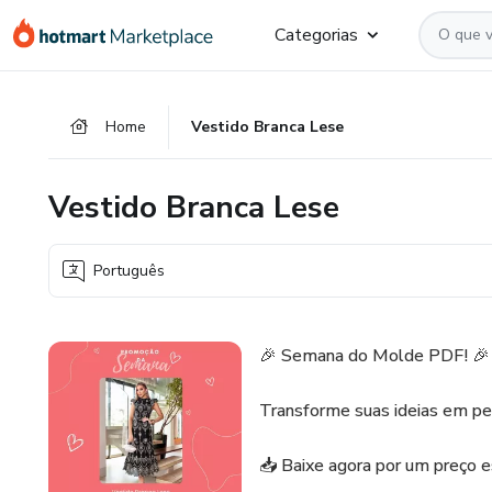
Ir
Ir
Ir
Categorias
para
para
para
o
o
o
conteúdo
pagamento
rodapé
Home
Vestido Branca Lese
principal
Vestido Branca Lese
Português
🎉 Semana do Molde PDF! 🎉
Transforme suas ideias em peç
📥 Baixe agora por um preço e