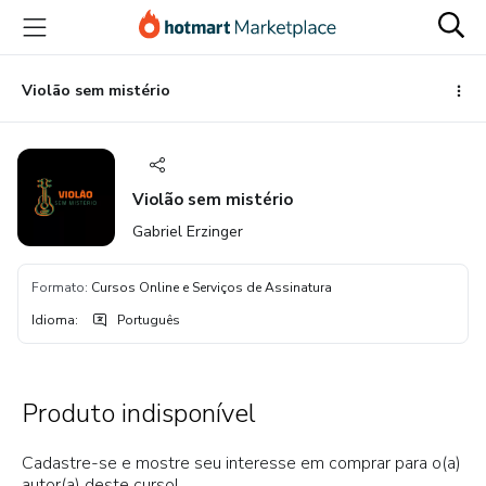
Ir
Ir
Ir
para
para
para
o
o
o
conteúdo
pagamento
rodapé
Violão sem mistério
principal
Violão sem mistério
Gabriel Erzinger
Formato
:
Cursos Online e Serviços de Assinatura
Idioma
:
Português
Produto indisponível
Cadastre-se e mostre seu interesse em comprar para o(a)
autor(a) deste curso!