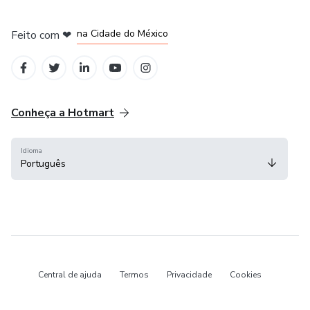
em Bogotá
em Amsterdam
em Madrid
na Cidade do México
Feito com
❤
em Belo Horizonte
Conheça a Hotmart
Idioma
Português
Central de ajuda
Termos
Privacidade
Cookies
Hotmart — 2011-2026 © Todos os direitos reservados.