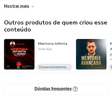
Mostrar mais
aumentar o seu faturamento, conseguir mais clientes,
receber o valor que merece pelos seus produtos e ter uma
agenda lotada de clientes que pagam muito bem.
Outros produtos de quem criou esse
conteúdo
Mentoria Infinita
Jonas Kaz
J
Desenvolvimento Pessoal
Dúvidas frequentes