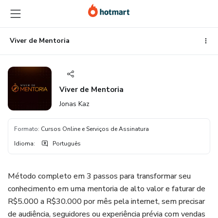
Ir
Ir
Ir
para
para
para
o
o
o
conteúdo
pagamento
rodapé
Viver de Mentoria
principal
Viver de Mentoria
Jonas Kaz
Formato
:
Cursos Online e Serviços de Assinatura
Idioma
:
Português
Método completo em 3 passos para transformar seu
conhecimento em uma mentoria de alto valor e faturar de
R$5.000 a R$30.000 por mês pela internet, sem precisar
de audiência, seguidores ou experiência prévia com vendas