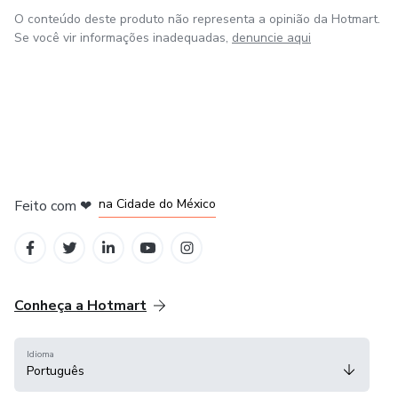
O conteúdo deste produto não representa a opinião da Hotmart.
Se você vir informações inadequadas,
denuncie aqui
em Bogotá
em Amsterdam
em Madrid
na Cidade do México
Feito com
❤
em Belo Horizonte
Conheça a Hotmart
Idioma
Português