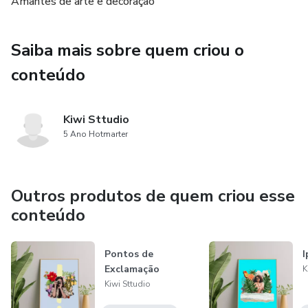
Amantes de arte e decoração
Saiba mais sobre quem criou o
conteúdo
Kiwi Sttudio
5 Ano Hotmarter
Outros produtos de quem criou esse
conteúdo
Pontos de
Exclamação
K
Kiwi Sttudio