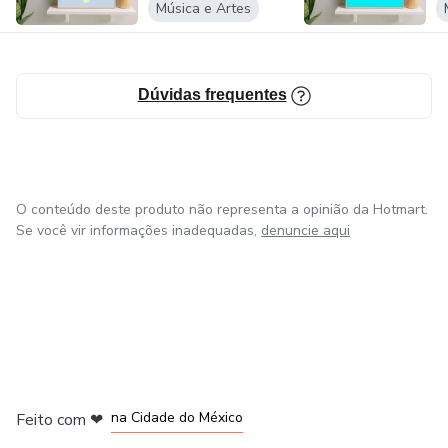
Música e Artes
Dúvidas frequentes
O conteúdo deste produto não representa a opinião da Hotmart.
Se você vir informações inadequadas,
denuncie aqui
em Bogotá
em Amsterdam
em Madrid
na Cidade do México
Feito com
❤
em Belo Horizonte