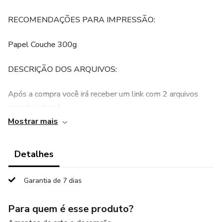
RECOMENDAÇÕES PARA IMPRESSÃO:
Papel Couche 300g
DESCRIÇÃO DOS ARQUIVOS:
Após a compra você irá receber um link com 2 arquivos
para download.
Mostrar mais
PNG formato:
Detalhes
1 A4 em PNG
ZIP formato:
Garantia de 7 dias
1 arquivo zip contendo o PDF para impressão
Para quem é esse produto?