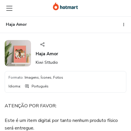
Ir
Ir
Ir
para
para
para
o
o
o
conteúdo
pagamento
rodapé
Haja Amor
principal
Haja Amor
Kiwi Sttudio
Formato
:
Imagens, Ícones, Fotos
Idioma
:
Português
ATENÇÃO POR FAVOR:
Este é um item digital por tanto nenhum produto físico
será entregue.