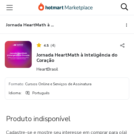
Ir
Ir
Ir
para
para
para
o
o
o
conteúdo
pagamento
rodapé
Jornada HeartMath à Inteligência do Coração
principal
4.5
(
4
)
Jornada HeartMath à Inteligência do
Coração
HeartBrasil
Formato
:
Cursos Online e Serviços de Assinatura
Idioma
:
Português
Produto indisponível
Cadastre-se e mostre seu interesse em comprar para o(a)