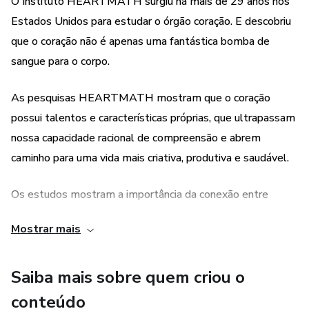
O Instituto HEARTMATH surgiu há mais de 29 anos nos
Estados Unidos para estudar o órgão coração. E descobriu
que o coração não é apenas uma fantástica bomba de
sangue para o corpo.
As pesquisas HEARTMATH mostram que o coração
possui talentos e características próprias, que ultrapassam
nossa capacidade racional de compreensão e abrem
caminho para uma vida mais criativa, produtiva e saudável.
Os estudos mostram a importância da conexão entre
coração e mente para atingirmos o potencial máximo de
Mostrar mais
performance pessoal e profissional.
.....
Saiba mais sobre quem criou o
conteúdo
Todas as estratégias e investimentos envolvem risco de