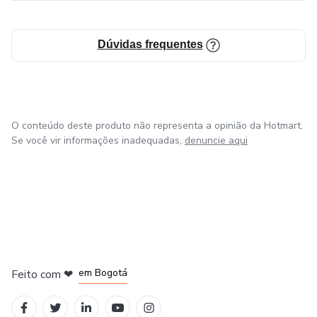
Dúvidas frequentes
O conteúdo deste produto não representa a opinião da Hotmart.
Se você vir informações inadequadas,
denuncie aqui
em Amsterdam
em Madrid
em Bogotá
Feito com
❤
em Belo Horizonte
na Cidade do México