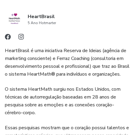
perda. Nenhuma informação contida neste produto deve
HeartBrasil
ser interpretada como aconselhamento de investimento.
5 Ano Hotmarter
Qualquer referência ao desempenho passado ou potencial
de um investimento não é, e não deve ser interpretada
como uma recomendação ou como garantia de qualquer
HeartBrasil é uma iniciativa Reserva de Ideias (agência de
resultado ou lucro específico.
marketing consciente) e Ferraz Coaching (consultoria em
desenvolvimento pessoal e profissional) que traz ao Brasil
o sistema HeartMath® para indivíduos e organizações.
O sistema HeartMath surgiu nos Estados Unidos, com
técnicas de autorregulação baseadas em 28 anos de
pesquisa sobre as emoções e as conexões coração-
cérebro-corpo.
Essas pesquisas mostram que o coração possui talentos e