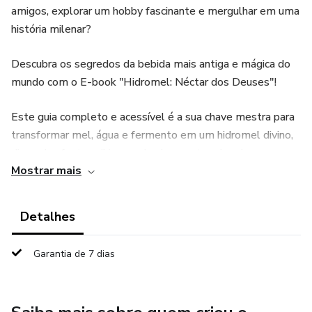
amigos, explorar um hobby fascinante e mergulhar em uma
história milenar?
​Descubra os segredos da bebida mais antiga e mágica do
mundo com o E-book "Hidromel: Néctar dos Deuses"!
​Este guia completo e acessível é a sua chave mestra para
transformar mel, água e fermento em um hidromel divino,
digno das festas vikings e dos banquetes dos deuses
Mostrar mais
nórdicos.
O que você encontrará neste Néctar de Conhecimento:
Detalhes
Fundamentos Desmistificados: Aprenda de forma simples
Garantia de 7 dias
os ingredientes essenciais, os equipamentos básicos e
todo o processo passo a passo para sua primeira
fermentação de sucesso.