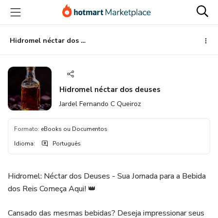
Ir
Ir
Ir
para
para
para
o
o
o
conteúdo
pagamento
rodapé
Hidromel néctar dos deuses
principal
Hidromel néctar dos deuses
Jardel Fernando C Queiroz
Formato
:
eBooks ou Documentos
Idioma
:
Português
Hidromel: Néctar dos Deuses - Sua Jornada para a Bebida
dos Reis Começa Aqui! 👑
​Cansado das mesmas bebidas? Deseja impressionar seus