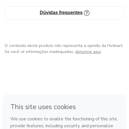
Dúvidas frequentes
O conteúdo deste produto não representa a opinião da Hotmart.
Se você vir informações inadequadas,
denuncie aqui
em Amsterdam
em Madrid
em Bogotá
Feito com
❤
em Belo Horizonte
na Cidade do México