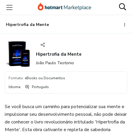
Ir
Ir
Ir
para
para
para
o
o
o
conteúdo
pagamento
rodapé
Hipertrofia da Mente
principal
Hipertrofia da Mente
João Paulo Teotonio
Formato
:
eBooks ou Documentos
Idioma
:
Português
Se você busca um caminho para potencializar sua mente e
impulsionar seu desenvolvimento pessoal, não pode deixar
de conhecer o livro revolucionário intitulado 'Hipertrofia da
Mente'. Esta obra cativante e repleta de sabedoria