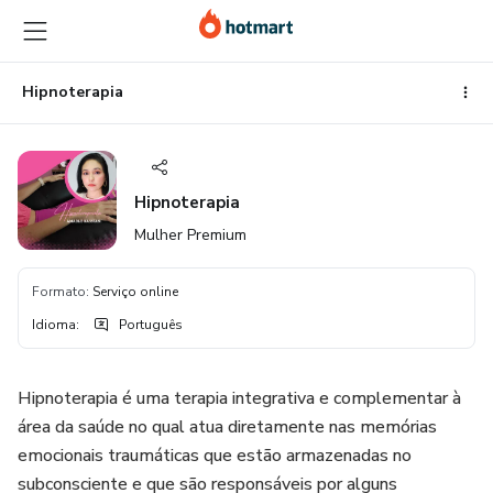
Ir
Ir
Ir
para
para
para
o
o
o
conteúdo
pagamento
rodapé
Hipnoterapia
principal
Hipnoterapia
Mulher Premium
Formato
:
Serviço online
Idioma
:
Português
Hipnoterapia é uma terapia integrativa e complementar à
área da saúde no qual atua diretamente nas memórias
emocionais traumáticas que estão armazenadas no
subconsciente e que são responsáveis por alguns