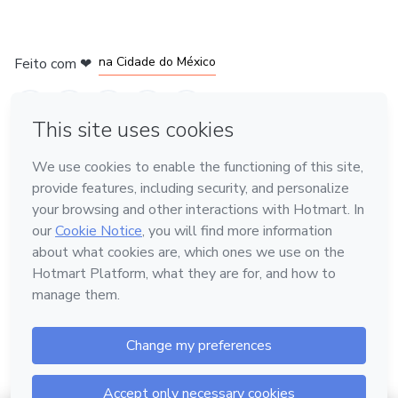
em Bogotá
em Amsterdam
em Madrid
na Cidade do México
Feito com
❤
em Belo Horizonte
Conheça a Hotmart
Idioma
Português
Central de ajuda
Termos
Privacidade
Cookies