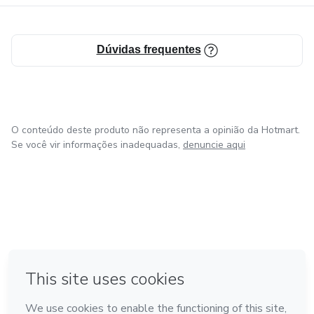
Dúvidas frequentes
O conteúdo deste produto não representa a opinião da Hotmart.
Se você vir informações inadequadas,
denuncie aqui
em Amsterdam
em Madrid
em Bogotá
Feito com
❤
em Belo Horizonte
na Cidade do México