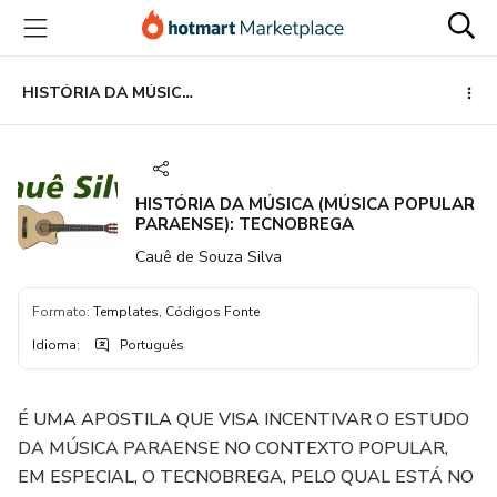
Ir
Ir
Ir
para
para
para
o
o
o
conteúdo
pagamento
rodapé
HISTÓRIA DA MÚSICA (MÚSICA POPULAR PARAENSE): TECNOBREGA
principal
HISTÓRIA DA MÚSICA (MÚSICA POPULAR
PARAENSE): TECNOBREGA
Cauê de Souza Silva
Formato
:
Templates, Códigos Fonte
Idioma
:
Português
É UMA APOSTILA QUE VISA INCENTIVAR O ESTUDO
DA MÚSICA PARAENSE NO CONTEXTO POPULAR,
EM ESPECIAL, O TECNOBREGA, PELO QUAL ESTÁ NO