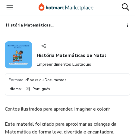
Ir
Ir
Ir
para
para
para
o
o
o
conteúdo
pagamento
rodapé
História Matemáticas de Natal
principal
História Matemáticas de Natal
Empreendimentos Eustaquio
Formato
:
eBooks ou Documentos
Idioma
:
Português
Contos ilustrados para aprender, imaginar e colorir
Este material foi criado para aproximar as crianças da
Matemática de forma leve, divertida e encantadora.