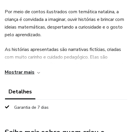
Por meio de contos ilustrados com temática natalina, a
criança é convidada a imaginar, ouvir histórias e brincar com
ideias matemáticas, despertando a curiosidade e o gosto
pelo aprendizado.
As histórias apresentadas são narrativas fictícias, criadas
com muito carinho e cuidado pedagógico. Elas são
inspiradas em matemáticos, conceitos e descobertas reais,
Mostrar mais
mas não representam acontecimentos históricos
verdadeiros. O objetivo não é ensinar história da
matemática de forma acadêmica, e sim encantar, motivar e
Detalhes
criar vínculos positivos com a Matemática.
Garantia de 7 dias
Além dos contos, o material inclui figuras exclusivas para
colorir, permitindo que a criança: