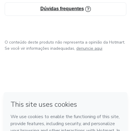
a Matemática de forma estruturada e significativa, o
Dúvidas frequentes
Clubinho da Matemática oferece um estudo completo,
contínuo e baseado em experiências reais de ensino.
O conteúdo deste produto não representa a opinião da Hotmart.
Se você vir informações inadequadas,
denuncie aqui
em Bogotá
em Amsterdam
em Madrid
na Cidade do México
Feito com
❤
em Belo Horizonte