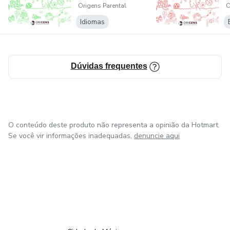
Origens Parental
O
Portuguese
learners)
Idiomas
Dúvidas frequentes
O conteúdo deste produto não representa a opinião da Hotmart.
Se você vir informações inadequadas,
denuncie aqui
em Bogotá
em Amsterdam
em Madrid