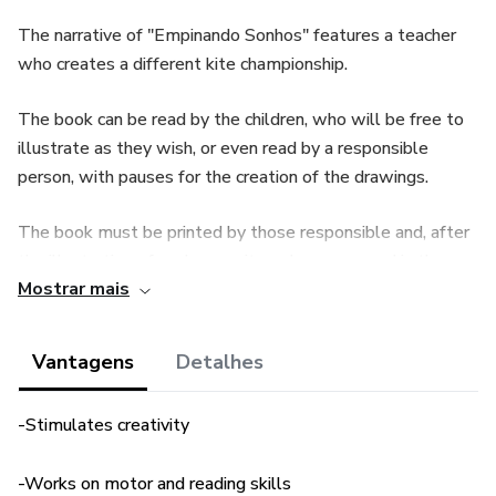
The narrative of "Empinando Sonhos" features a teacher
who creates a different kite championship.
The book can be read by the children, who will be free to
illustrate as they wish, or even read by a responsible
person, with pauses for the creation of the drawings.
The book must be printed by those responsible and, after
the illustration of each page, it can be composed in the
Mostrar mais
desired creative way.
The proposal is to awaken in children a challenging and
Vantagens
Detalhes
unique experience of being the illustrator of work exploring
a sweet story in Portuguese.
-Stimulates creativity
-Works on motor and reading skills