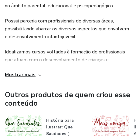
no âmbito parental, educacional e psicopedagógico.
Possui parceria com profissionais de diversas áreas,
possibilitando abarcar os diversos aspectos que envolvem
o desenvolvimento infantojuvenil.
Idealizamos cursos voltados à formação de profissionais
que atuam com o desenvolvimento de crianças e
adolescentes, como Educadores, Pedagogos,
Mostrar mais
Psicopedagogos, Psicólogos, Neuropsicólogos,
Fonoaudiólogos, Terapeutas Ocupacionais e profissionais
da área da saúde e educação.
Outros produtos de quem criou esse
conteúdo
Destinados também a Pais que se interessam em
compreender o por quê do não aprendizado dos filhos.
História para
H
Ilustrar: Que
I
Saudades (
A