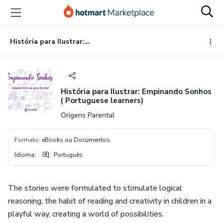
Ir
Ir
Ir
para
para
para
o
o
o
conteúdo
pagamento
rodapé
História para Ilustrar: Empinando Sonhos ( Portuguese learners)
principal
História para Ilustrar: Empinando Sonhos
( Portuguese learners)
Origens Parental
Formato
:
eBooks ou Documentos
Idioma
:
Português
The stories were formulated to stimulate logical
reasoning, the habit of reading and creativity in children in a
playful way, creating a world of possibilities.