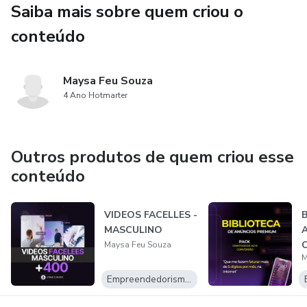
Saiba mais sobre quem criou o
🎯 Ideal para:
conteúdo
✔ Pais que desejam ensinar a Bíblia de forma interativa
✔ Educadores e líderes religiosos em escolas dominicais
Maysa Feu Souza
4 Ano Hotmarter
✔ Presentes significativos para batizados e aniversários
Transforme o aprendizado da Bíblia em um momento
Outros produtos de quem criou esse
especial e educativo para as crianças! 🛒 Adquira agora e
conteúdo
incentive a fé de forma divertida
VIDEOS FACELLES -
MASCULINO
Maysa Feu Souza
M
Empreendedorismo Digital