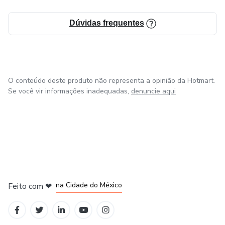
Dúvidas frequentes
O conteúdo deste produto não representa a opinião da Hotmart.
Se você vir informações inadequadas,
denuncie aqui
em Bogotá
em Amsterdam
em Madrid
na Cidade do México
Feito com
❤
em Belo Horizonte