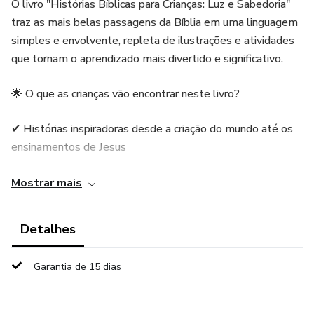
O livro "Histórias Bíblicas para Crianças: Luz e Sabedoria"
traz as mais belas passagens da Bíblia em uma linguagem
simples e envolvente, repleta de ilustrações e atividades
que tornam o aprendizado mais divertido e significativo.
🌟 O que as crianças vão encontrar neste livro?
✔ Histórias inspiradoras desde a criação do mundo até os
ensinamentos de Jesus
✔ Atividades educativas como caça-palavras, labirintos,
Mostrar mais
desafios e desenhos para colorir
Detalhes
✔ Reflexões interativas que estimulam valores cristãos
como amor, perdão e fé
Garantia de 15 dias
✔ Texto acessível e lúdico para crianças de 3 a 10 anos