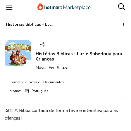
Ir
Ir
Ir
para
para
para
o
o
o
conteúdo
pagamento
rodapé
Histórias Bíblicas - Luz e Sabedoria para Crianças
principal
Histórias Bíblicas - Luz e Sabedoria para
Crianças
Maysa Feu Souza
Formato
:
eBooks ou Documentos
Idioma
:
Português
📖✨ A Bíblia contada de forma leve e interativa para as
crianças!